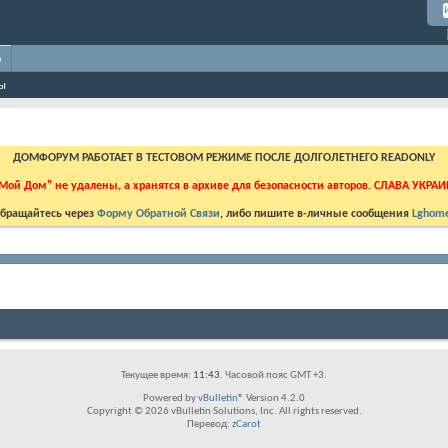
о
ны
ДОМФОРУМ РАБОТАЕТ В ТЕСТОВОМ РЕЖИМЕ ПОСЛЕ ДОЛГОЛЕТНЕГО READONLY
Мой Дом" не удалены, а хранятся в архиве для безопасности авторов. СЛАВА УКРА
бращайтесь через
Форму Обратной Связи
, либо пишите в-личные сообщения
Lghome
Текущее время:
11:43
. Часовой пояс GMT +3.
Powered by
vBulletin®
Version 4.2.0
Copyright © 2026 vBulletin Solutions, Inc. All rights reserved.
Перевод:
zCarot