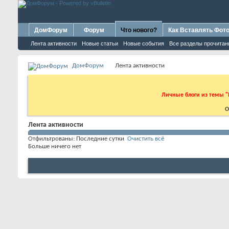
ДомФорум
Форум
Что нового?
Как Вставлять Фот
Лента активности
Новые статьи
Новые события
Все разделы прочита
ДомФорум
Лента активности
Личные блоги из темы "
О
Лента активности
Отфильтрованы:
Последние сутки
Очистить всё
Больше ничего нет