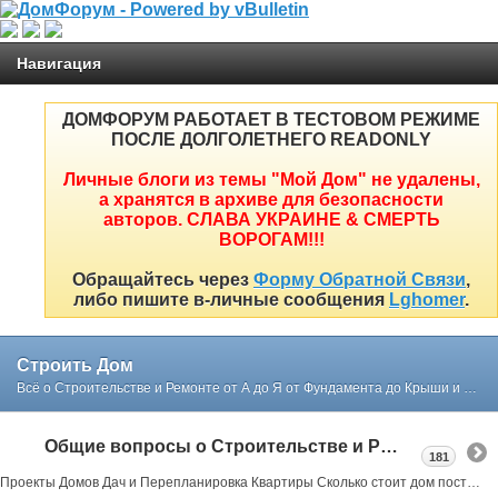
Навигация
ДОМФОРУМ РАБОТАЕТ В ТЕСТОВОМ РЕЖИМЕ
ПОСЛЕ ДОЛГОЛЕТНЕГО READONLY
Личные блоги из темы "Мой Дом" не удалены,
а хранятся в архиве для безопасности
авторов. СЛАВА УКРАИНЕ & СМЕРТЬ
ВОРОГАМ!!!
Обращайтесь через
Форму Обратной Связи
,
либо пишите в-личные сообщения
Lghomer
.
Строить Дом
Всё о Строительстве и Ремонте от А до Я от Фундамента до Крыши и Интерьера простым и понятным языком в реальных примерах и советах нашего форума
Общие вопросы о Строительстве и Ремонте
181
Проекты Домов Дач и Перепланировка Квартиры Сколько стоит дом построить или как выбрать участок под строительство все в реальных примерах тут