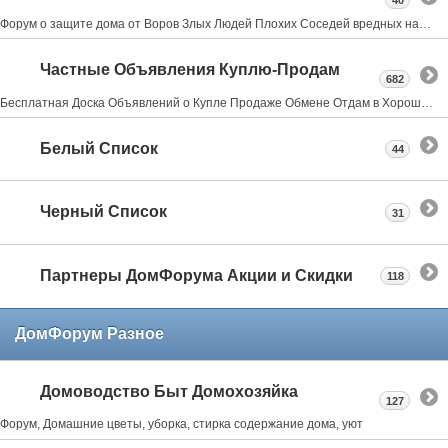
40
Форум о защите дома от Воров Злых Людей Плохих Соседей вредных насекомых и грызунах всё что может испортить нам жизнь в своем доме даче квартире
Частные Объявления Куплю-Продам
682
Бесплатная Доска Объявлений о Купле Продаже Обмене Отдам в Хорошие Руки Где Купить
Белый Список
44
Черный Список
31
Партнеры ДомФорума Акции и Скидки
118
ДомФорум Разное
Домоводство Быт Домохозяйка
127
Форум, Домашние цветы, уборка, стирка содержание дома, уют