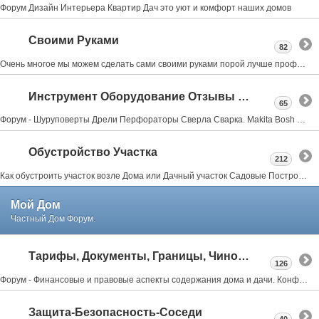
Форум Дизайн Интерьера Квартир Дач это уют и комфорт наших домов
Своими Руками
82
Очень многое мы можем сделать сами своими руками порой лучше профессионалов об этом форум мастеровых
Инструмент Оборудование Отзывы Советы
65
Форум - Шуруповерты Дрели Перфораторы Сверла Сварка. Makita Bosh Metabo Skil Интерскол Тошиба Stihl
Обустройство Участка
212
Как обустроить участок возле Дома или Дачный участок Садовые Постройки Заборы Веранды Террасы Бассейны Бани Мангалы всё тут
Мой Дом
Частный Дом Форум.
Тарифы, Документы, Границы, Чиновники
126
Форум - Финансовые и правовые аспекты содержания дома и дачи. Конфликты с соседями, властями.
Защита-Безопасность-Соседи