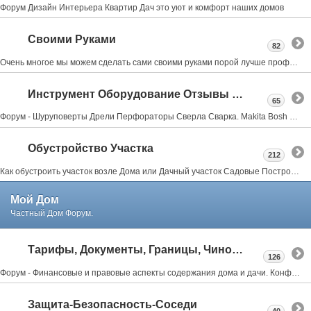
Форум Дизайн Интерьера Квартир Дач это уют и комфорт наших домов
Своими Руками
82
Очень многое мы можем сделать сами своими руками порой лучше профессионалов об этом форум мастеровых
Инструмент Оборудование Отзывы Советы
65
Форум - Шуруповерты Дрели Перфораторы Сверла Сварка. Makita Bosh Metabo Skil Интерскол Тошиба Stihl
Обустройство Участка
212
Как обустроить участок возле Дома или Дачный участок Садовые Постройки Заборы Веранды Террасы Бассейны Бани Мангалы всё тут
Мой Дом
Частный Дом Форум.
Тарифы, Документы, Границы, Чиновники
126
Форум - Финансовые и правовые аспекты содержания дома и дачи. Конфликты с соседями, властями.
Защита-Безопасность-Соседи