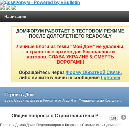
Навигация
ДОМФОРУМ РАБОТАЕТ В ТЕСТОВОМ РЕЖИМЕ
ПОСЛЕ ДОЛГОЛЕТНЕГО READONLY
Личные блоги из темы "Мой Дом" не удалены,
а хранятся в архиве для безопасности
авторов. СЛАВА УКРАИНЕ & СМЕРТЬ
ВОРОГАМ!!!
Обращайтесь через
Форму Обратной Связи
,
либо пишите в-личные сообщения
Lghomer
.
Строить Дом
Всё о Строительстве и Ремонте от А до Я от Фундамента до Крыши и Интерьера простым и понятным языком в реальных примерах и советах нашего форума
Общие вопросы о Строительстве и Ремонте
181
Проекты Домов Дач и Перепланировка Квартиры Сколько стоит дом построить или как выбрать участок под строительство все в реальных примерах тут