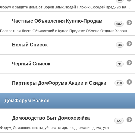
40
Форум о защите дома от Воров Злых Людей Плохих Соседей вредных насекомых и грызунах всё что может испортить нам жизнь в своем доме даче квартире
Частные Объявления Куплю-Продам
682
Бесплатная Доска Объявлений о Купле Продаже Обмене Отдам в Хорошие Руки Где Купить
Белый Список
44
Черный Список
31
Партнеры ДомФорума Акции и Скидки
118
ДомФорум Разное
Домоводство Быт Домохозяйка
127
Форум, Домашние цветы, уборка, стирка содержание дома, уют