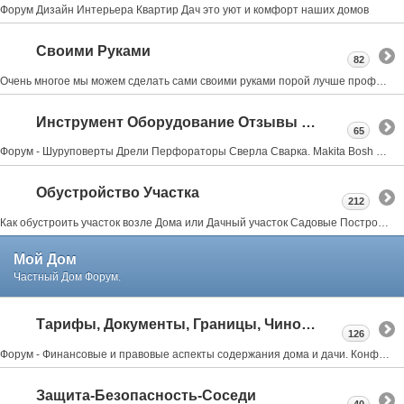
Форум Дизайн Интерьера Квартир Дач это уют и комфорт наших домов
Своими Руками
82
Очень многое мы можем сделать сами своими руками порой лучше профессионалов об этом форум мастеровых
Инструмент Оборудование Отзывы Советы
65
Форум - Шуруповерты Дрели Перфораторы Сверла Сварка. Makita Bosh Metabo Skil Интерскол Тошиба Stihl
Обустройство Участка
212
Как обустроить участок возле Дома или Дачный участок Садовые Постройки Заборы Веранды Террасы Бассейны Бани Мангалы всё тут
Мой Дом
Частный Дом Форум.
Тарифы, Документы, Границы, Чиновники
126
Форум - Финансовые и правовые аспекты содержания дома и дачи. Конфликты с соседями, властями.
Защита-Безопасность-Соседи