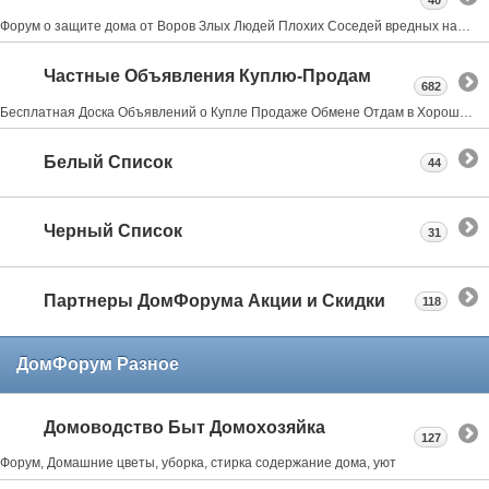
40
Форум о защите дома от Воров Злых Людей Плохих Соседей вредных насекомых и грызунах всё что может испортить нам жизнь в своем доме даче квартире
Частные Объявления Куплю-Продам
682
Бесплатная Доска Объявлений о Купле Продаже Обмене Отдам в Хорошие Руки Где Купить
Белый Список
44
Черный Список
31
Партнеры ДомФорума Акции и Скидки
118
ДомФорум Разное
Домоводство Быт Домохозяйка
127
Форум, Домашние цветы, уборка, стирка содержание дома, уют