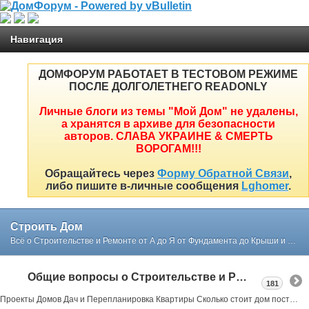
Навигация
ДОМФОРУМ РАБОТАЕТ В ТЕСТОВОМ РЕЖИМЕ
ПОСЛЕ ДОЛГОЛЕТНЕГО READONLY
Личные блоги из темы "Мой Дом" не удалены,
а хранятся в архиве для безопасности
авторов. СЛАВА УКРАИНЕ & СМЕРТЬ
ВОРОГАМ!!!
Обращайтесь через
Форму Обратной Связи
,
либо пишите в-личные сообщения
Lghomer
.
Строить Дом
Всё о Строительстве и Ремонте от А до Я от Фундамента до Крыши и Интерьера простым и понятным языком в реальных примерах и советах нашего форума
Общие вопросы о Строительстве и Ремонте
181
Проекты Домов Дач и Перепланировка Квартиры Сколько стоит дом построить или как выбрать участок под строительство все в реальных примерах тут