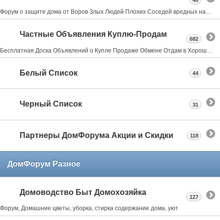
40
Форум о защите дома от Воров Злых Людей Плохих Соседей вредных насекомых и грызунах всё что может испортить нам жизнь в своем доме даче квартире
Частные Объявления Куплю-Продам
682
Бесплатная Доска Объявлений о Купле Продаже Обмене Отдам в Хорошие Руки Где Купить
Белый Список
44
Черный Список
31
Партнеры ДомФорума Акции и Скидки
118
ДомФорум Разное
Домоводство Быт Домохозяйка
127
Форум, Домашние цветы, уборка, стирка содержание дома, уют