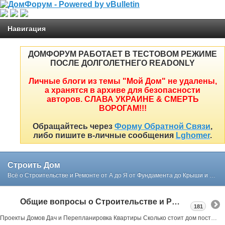
Навигация
ДОМФОРУМ РАБОТАЕТ В ТЕСТОВОМ РЕЖИМЕ
ПОСЛЕ ДОЛГОЛЕТНЕГО READONLY
Личные блоги из темы "Мой Дом" не удалены,
а хранятся в архиве для безопасности
авторов. СЛАВА УКРАИНЕ & СМЕРТЬ
ВОРОГАМ!!!
Обращайтесь через
Форму Обратной Связи
,
либо пишите в-личные сообщения
Lghomer
.
Строить Дом
Всё о Строительстве и Ремонте от А до Я от Фундамента до Крыши и Интерьера простым и понятным языком в реальных примерах и советах нашего форума
Общие вопросы о Строительстве и Ремонте
181
Проекты Домов Дач и Перепланировка Квартиры Сколько стоит дом построить или как выбрать участок под строительство все в реальных примерах тут