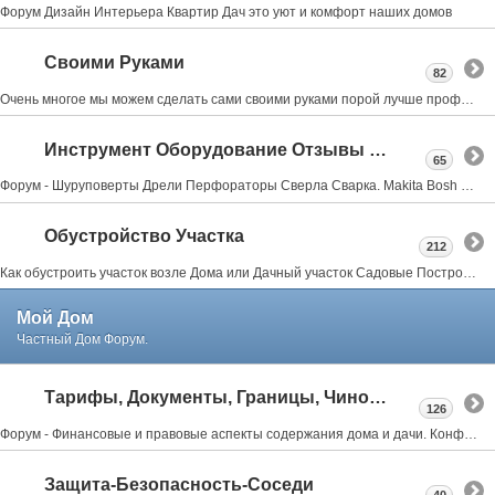
Форум Дизайн Интерьера Квартир Дач это уют и комфорт наших домов
Своими Руками
82
Очень многое мы можем сделать сами своими руками порой лучше профессионалов об этом форум мастеровых
Инструмент Оборудование Отзывы Советы
65
Форум - Шуруповерты Дрели Перфораторы Сверла Сварка. Makita Bosh Metabo Skil Интерскол Тошиба Stihl
Обустройство Участка
212
Как обустроить участок возле Дома или Дачный участок Садовые Постройки Заборы Веранды Террасы Бассейны Бани Мангалы всё тут
Мой Дом
Частный Дом Форум.
Тарифы, Документы, Границы, Чиновники
126
Форум - Финансовые и правовые аспекты содержания дома и дачи. Конфликты с соседями, властями.
Защита-Безопасность-Соседи