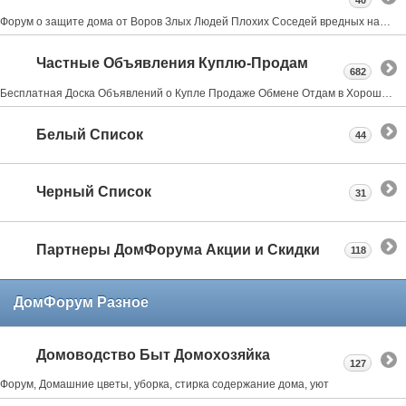
40
Форум о защите дома от Воров Злых Людей Плохих Соседей вредных насекомых и грызунах всё что может испортить нам жизнь в своем доме даче квартире
Частные Объявления Куплю-Продам
682
Бесплатная Доска Объявлений о Купле Продаже Обмене Отдам в Хорошие Руки Где Купить
Белый Список
44
Черный Список
31
Партнеры ДомФорума Акции и Скидки
118
ДомФорум Разное
Домоводство Быт Домохозяйка
127
Форум, Домашние цветы, уборка, стирка содержание дома, уют