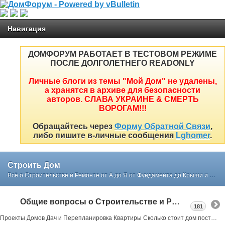
Навигация
ДОМФОРУМ РАБОТАЕТ В ТЕСТОВОМ РЕЖИМЕ
ПОСЛЕ ДОЛГОЛЕТНЕГО READONLY
Личные блоги из темы "Мой Дом" не удалены,
а хранятся в архиве для безопасности
авторов. СЛАВА УКРАИНЕ & СМЕРТЬ
ВОРОГАМ!!!
Обращайтесь через
Форму Обратной Связи
,
либо пишите в-личные сообщения
Lghomer
.
Строить Дом
Всё о Строительстве и Ремонте от А до Я от Фундамента до Крыши и Интерьера простым и понятным языком в реальных примерах и советах нашего форума
Общие вопросы о Строительстве и Ремонте
181
Проекты Домов Дач и Перепланировка Квартиры Сколько стоит дом построить или как выбрать участок под строительство все в реальных примерах тут