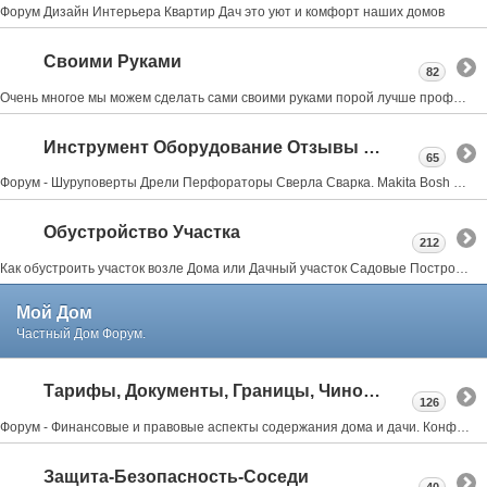
Форум Дизайн Интерьера Квартир Дач это уют и комфорт наших домов
Своими Руками
82
Очень многое мы можем сделать сами своими руками порой лучше профессионалов об этом форум мастеровых
Инструмент Оборудование Отзывы Советы
65
Форум - Шуруповерты Дрели Перфораторы Сверла Сварка. Makita Bosh Metabo Skil Интерскол Тошиба Stihl
Обустройство Участка
212
Как обустроить участок возле Дома или Дачный участок Садовые Постройки Заборы Веранды Террасы Бассейны Бани Мангалы всё тут
Мой Дом
Частный Дом Форум.
Тарифы, Документы, Границы, Чиновники
126
Форум - Финансовые и правовые аспекты содержания дома и дачи. Конфликты с соседями, властями.
Защита-Безопасность-Соседи