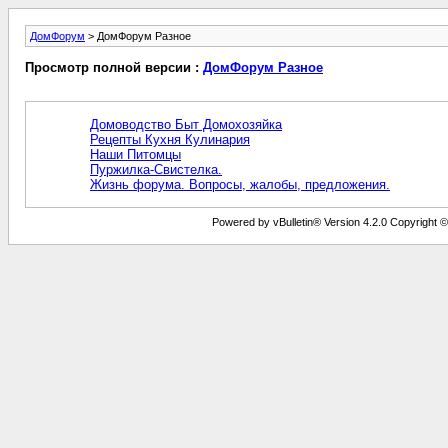
ДомФорум
> ДомФорум Разное
Просмотр полной версии :
ДомФорум Разное
Домоводство Быт Домохозяйка
Рецепты Кухня Кулинария
Наши Питомцы
Пуржилка-Свистелка.
Жизнь форума. Вопросы, жалобы, предложения.
Powered by vBulletin® Version 4.2.0 Copyright © 