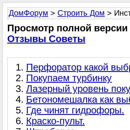
ДомФорум
>
Строить Дом
> Инс
Просмотр полной версии
Отзывы Советы
Перфоратор какой выб
Покупаем турбинку
Лазерный уровень пок
Бетономешалка как вы
Где чинят гидрофоры.
Краско-пульт.