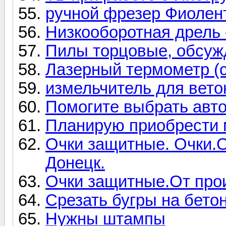
ручной фрезер Фиолент
Низкооборотная дрель 
Пилы торцовые, обсуж
Лазерный термометр (с
измельчитель для вето
Помогите выбрать авт
Планирую приобрести 
Очки защитные. Очки.О
Донецк.
Очки защитные.От про
Срезать бугры на бето
Нужны штампы