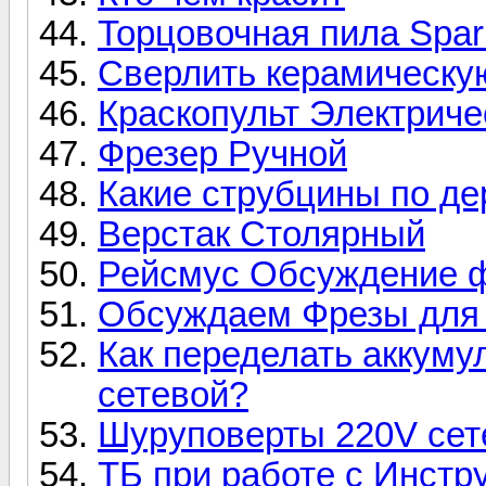
Торцовочная пила Spa
Сверлить керамическую
Краскопульт Электриче
Фрезер Ручной
Какие струбцины по де
Верстак Столярный
Рейсмус Обсуждение ф
Обсуждаем Фрезы для 
Как переделать аккуму
сетевой?
Шуруповерты 220V се
ТБ при работе с Инст