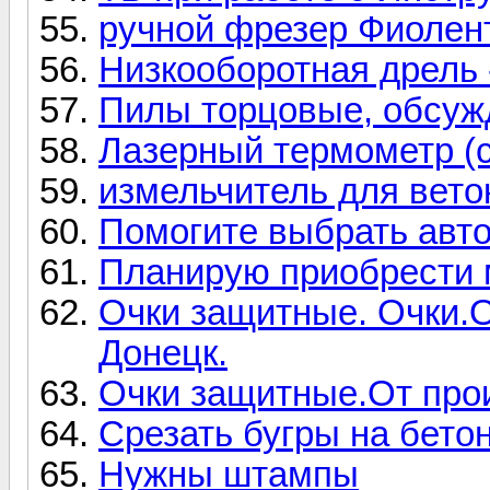
ручной фрезер Фиолент
Низкооборотная дрель 
Пилы торцовые, обсуж
Лазерный термометр (с
измельчитель для вето
Помогите выбрать авт
Планирую приобрести 
Очки защитные. Очки.О
Донецк.
Очки защитные.От про
Срезать бугры на бето
Нужны штампы