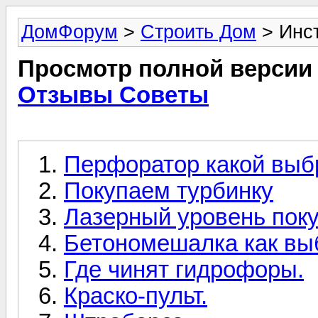
ДомФорум
>
Строить Дом
> Инс
Просмотр полной версии
Отзывы Советы
Перфоратор какой выб
Покупаем турбинку
Лазерный уровень пок
Бетономешалка как вы
Где чинят гидрофоры.
Краско-пульт.