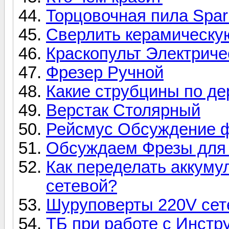
Торцовочная пила Spa
Сверлить керамическую
Краскопульт Электриче
Фрезер Ручной
Какие струбцины по де
Верстак Столярный
Рейсмус Обсуждение ф
Обсуждаем Фрезы для 
Как переделать аккуму
сетевой?
Шуруповерты 220V се
ТБ при работе с Инст