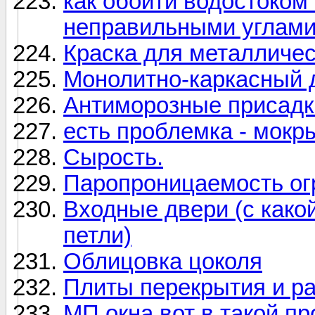
как обойти водостоком
неправильными углам
Краска для металличес
Монолитно-каркасный д
Антиморозные присадки
есть проблемка - мокр
Сырость.
Паропроницаемость ог
Входные двери (с како
петли)
Облицовка цоколя
Плиты перекрытия и р
МП окна вот в такой пр