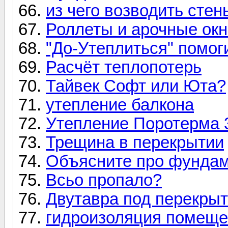
из чего возводить стен
Роллеты и арочные окн
"До-Утеплиться" помоги
Расчёт теплопотерь
Тайвек Софт или Юта?
утепление балкона
Утепление Поротерма 
Трещина в перекрытии
Объясните про фундам
Всьо пропало?
Двутавра под перекры
гидроизоляция помещ