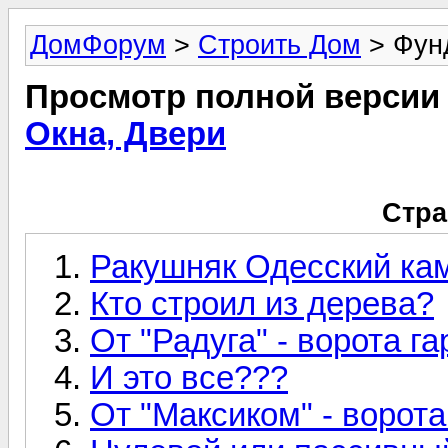
ДомФорум
>
Строить Дом
> Фунд
Просмотр полной версии
Окна, Двери
Стра
Ракушняк Одесский ка
Кто строил из дерева?
От "Радуга" - ворота г
И это все???
От "Максиком" - ворот