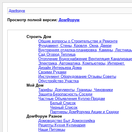
ДомФорум
Просмотр полной версии:
ДомФорум
Строить Дом
Общие вопросы о Строительстве и Ремонте
Фундамент, Стены, Кровля, Окна, Двери
Внутренняя отделка-планировка, Камины, Лестниц
Сад Огород Теплица
Отопление Водоснабжение Вентиляция Канализаци
Электрика, Автоматика, Компьютеры, Интернет.
Дизайн Интерьера Дома
Своими Руками
Инструмент Оборудование Отзывы Советы
Обустройство Участка
Мой Дом
Тарифы, Документы, Границы, Чиновники
Защита-Безопасность-Соседи
Частные Объявления Куплю-Продам
Белый Список
Черный Список
Партнеры ДомФорума Акции и Скидки
ДомФорум Разное
Домоводство Быт Домохозяйка
Рецепты Кухня Кулинария
Наши Питомцы