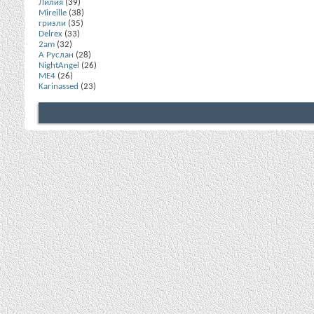
Лилия
(39)
Mireille
(38)
гризли
(35)
Delrex
(33)
2am
(32)
А Руслан
(28)
NightAngel
(26)
ME4
(26)
Karinassed
(23)