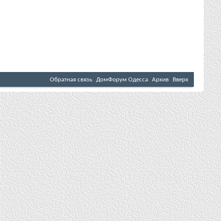
Обратная связь
ДомФорум Одесса
Архив
Вверх