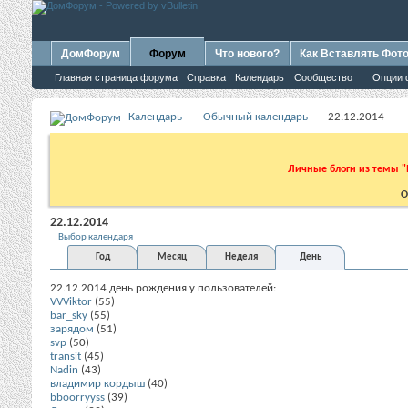
ДомФорум
Форум
Что нового?
Как Вставлять Фот
Главная страница форума
Справка
Календарь
Сообщество
Опции 
Календарь
Обычный календарь
22.12.2014
Личные блоги из темы "
О
22.12.2014
Выбор календаря
Год
Месяц
Неделя
День
22.12.2014 день рождения у пользователей:
VVViktor
(55)
bar_sky
(55)
зарядом
(51)
svp
(50)
transit
(45)
Nadin
(43)
владимир кордыш
(40)
bboorryyss
(39)