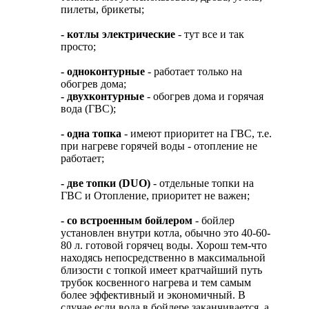
пилеты, брикеты;
- котлы электрические
- тут все и так
просто;
- одноконтурные
- работает только на
обогрев дома;
- двухконтурные
- обогрев дома и горячая
вода (ГВС);
- одна топка
- имеют приоритет на ГВС, т.е.
при нагреве горячей воды - отопление не
работает;
- две топки (DUO)
- отдельные топки на
ГВС и Отопление, приоритет не важен;
- со встроенным бойлером
- бойлер
установлен внутри котла, обычно это 40-60-
80 л. готовой горячец воды. Хорош тем-что
находясь непосредственно в максимальной
близости с топкой имеет кратчайший путь
трубок косвенного нагрева и тем самым
более эффективный и экономичный. В
случае если вода в бойлере заканчивается, а