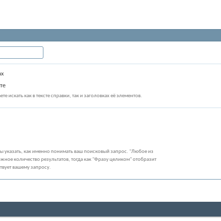
ах
те
те искать как в тексте справки, так и заголовках её элементов.
бы указать, как именно понимать ваш поисковый запрос. "Любое из
жное количество результатов, тогда как "Фразу целиком" отобразит
ствует вашему запросу.