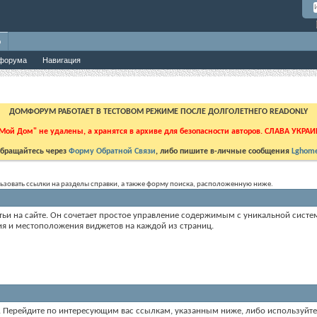
о
форума
Навигация
ДОМФОРУМ РАБОТАЕТ В ТЕСТОВОМ РЕЖИМЕ ПОСЛЕ ДОЛГОЛЕТНЕГО READONLY
Мой Дом" не удалены, а хранятся в архиве для безопасности авторов. СЛАВА УКРА
бращайтесь через
Форму Обратной Связи
, либо пишите в-личные сообщения
Lghome
ользовать ссылки на разделы справки, а также форму поиска, расположенную ниже.
статьи на сайте. Он сочетает простое управление содержимым с уникальной сис
ия и местоположения виджетов на каждой из страниц.
ум. Перейдите по интересующим вас ссылкам, указанным ниже, либо используйт