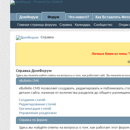
ДомФорум
Форум
Что нового?
Как Вставлять Фот
Главная страница форума
Справка
Календарь
Сообщество
Опции 
Справка
Личные блоги из темы "
О
Справка ДомФорум
Здесь вы можете найти ответы на вопросы о том, как работает сайт. Вы можете исп
vBulletin CMS
vBulletin CMS позволяет создавать, редактировать и публиковать 
детали сайта, начиная от количества разделов до общего размещен
Создание статей
Редактирование статей
Организация статей
Управление разделами
Справка по форуму
Здесь вы найдёте ответы на вопросы о том, как работает этот фор