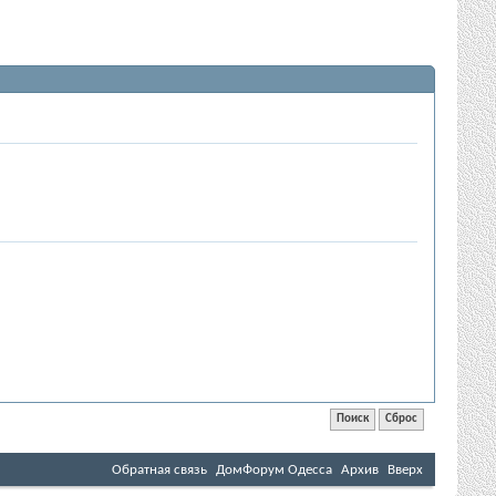
Обратная связь
ДомФорум Одесса
Архив
Вверх