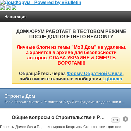
Навигация
ДОМФОРУМ РАБОТАЕТ В ТЕСТОВОМ РЕЖИМЕ
ПОСЛЕ ДОЛГОЛЕТНЕГО READONLY
Личные блоги из темы "Мой Дом" не удалены,
а хранятся в архиве для безопасности
авторов. СЛАВА УКРАИНЕ & СМЕРТЬ
ВОРОГАМ!!!
Обращайтесь через
Форму Обратной Связи
,
либо пишите в-личные сообщения
Lghomer
.
Строить Дом
Всё о Строительстве и Ремонте от А до Я от Фундамента до Крыши и Интерьера простым и понятным языком в реальных примерах и советах нашего форума
Общие вопросы о Строительстве и Ремонте
181
Проекты Домов Дач и Перепланировка Квартиры Сколько стоит дом построить или как выбрать участок под строительство все в реальных примерах тут