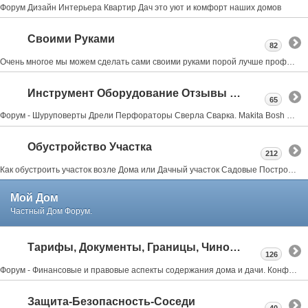
Форум Дизайн Интерьера Квартир Дач это уют и комфорт наших домов
Своими Руками
82
Очень многое мы можем сделать сами своими руками порой лучше профессионалов об этом форум мастеровых
Инструмент Оборудование Отзывы Советы
65
Форум - Шуруповерты Дрели Перфораторы Сверла Сварка. Makita Bosh Metabo Skil Интерскол Тошиба Stihl
Обустройство Участка
212
Как обустроить участок возле Дома или Дачный участок Садовые Постройки Заборы Веранды Террасы Бассейны Бани Мангалы всё тут
Мой Дом
Частный Дом Форум.
Тарифы, Документы, Границы, Чиновники
126
Форум - Финансовые и правовые аспекты содержания дома и дачи. Конфликты с соседями, властями.
Защита-Безопасность-Соседи