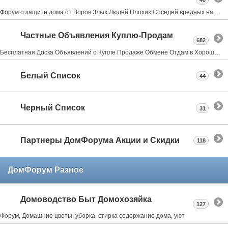
40
Форум о защите дома от Воров Злых Людей Плохих Соседей вредных насекомых и грызунах всё что может испортить нам жизнь в своем доме даче квартире
Частные Объявления Куплю-Продам
682
Бесплатная Доска Объявлений о Купле Продаже Обмене Отдам в Хорошие Руки Где Купить
Белый Список
44
Черный Список
31
Партнеры ДомФорума Акции и Скидки
118
ДомФорум Разное
Домоводство Быт Домохозяйка
127
Форум, Домашние цветы, уборка, стирка содержание дома, уют