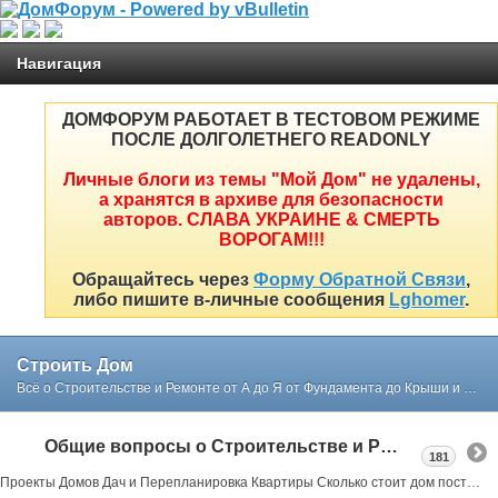
Навигация
ДОМФОРУМ РАБОТАЕТ В ТЕСТОВОМ РЕЖИМЕ
ПОСЛЕ ДОЛГОЛЕТНЕГО READONLY
Личные блоги из темы "Мой Дом" не удалены,
а хранятся в архиве для безопасности
авторов. СЛАВА УКРАИНЕ & СМЕРТЬ
ВОРОГАМ!!!
Обращайтесь через
Форму Обратной Связи
,
либо пишите в-личные сообщения
Lghomer
.
Строить Дом
Всё о Строительстве и Ремонте от А до Я от Фундамента до Крыши и Интерьера простым и понятным языком в реальных примерах и советах нашего форума
Общие вопросы о Строительстве и Ремонте
181
Проекты Домов Дач и Перепланировка Квартиры Сколько стоит дом построить или как выбрать участок под строительство все в реальных примерах тут