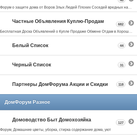
40
Форум о защите дома от Воров Злых Людей Плохих Соседей вредных насекомых и грызунах всё что может испортить нам жизнь в своем доме даче квартире
Частные Объявления Куплю-Продам
682
Бесплатная Доска Объявлений о Купле Продаже Обмене Отдам в Хорошие Руки Где Купить
Белый Список
44
Черный Список
31
Партнеры ДомФорума Акции и Скидки
118
ДомФорум Разное
Домоводство Быт Домохозяйка
127
Форум, Домашние цветы, уборка, стирка содержание дома, уют