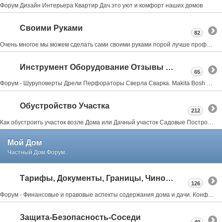
Форум Дизайн Интерьера Квартир Дач это уют и комфорт наших домов
Своими Руками
82
Очень многое мы можем сделать сами своими руками порой лучше профессионалов об этом форум мастеровых
Инструмент Оборудование Отзывы Советы
65
Форум - Шуруповерты Дрели Перфораторы Сверла Сварка. Makita Bosh Metabo Skil Интерскол Тошиба Stihl
Обустройство Участка
212
Как обустроить участок возле Дома или Дачный участок Садовые Постройки Заборы Веранды Террасы Бассейны Бани Мангалы всё тут
Мой Дом
Частный Дом Форум.
Тарифы, Документы, Границы, Чиновники
126
Форум - Финансовые и правовые аспекты содержания дома и дачи. Конфликты с соседями, властями.
Защита-Безопасность-Соседи