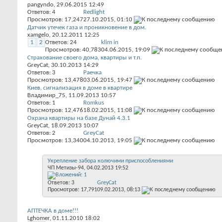
pangyndo
, 29.06.2015 12:49
Ответов:
4
Redlight
Просмотров: 17,247
27.10.2015,
01:10
Датчик утечек газа и проникновение в дом.
xamgelo
, 20.12.2011 12:25
1
2
Ответов:
24
klim in
Просмотров: 40,783
04.06.2015,
19:09
Страхование своего дома, квартиры и т.п.
GreyCat
, 30.10.2013 14:29
Ответов:
3
Раечка
Просмотров: 13,478
03.06.2015,
19:47
Киев, сигнализация в доме в квартире
Владимир_75
, 11.09.2013 10:57
Ответов:
1
Romkus
Просмотров: 12,476
18.02.2015,
11:08
Охрана квартиры на базе Дунай 4.3.1
GreyCat
, 18.09.2013 10:07
Ответов:
2
GreyCat
Просмотров: 13,340
04.10.2013,
19:05
Укрепление забора колючими приспособлениями
ЧП Метизы-94
, 04.02.2013 19:52
Ответов:
3
GreyCat
Просмотров: 17,791
09.02.2013,
08:13
АПТЕЧКА в доме!!!
Lghomer
, 01.11.2010 18:02