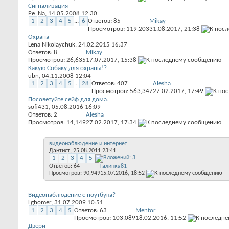
Сигнализация
Pe_Na
, 14.05.2008 12:30
1
2
3
4
5
...
6
Ответов:
85
Mikay
Просмотров: 119,203
31.08.2017,
21:38
Охрана
Lena Nikolaychuk
, 24.02.2015 16:37
Ответов:
8
Mikay
Просмотров: 26,635
17.07.2017,
15:38
Какую Собаку для охраны!?
ubn
, 04.11.2008 12:04
1
2
3
4
5
...
28
Ответов:
407
Alesha
Просмотров: 563,347
27.02.2017,
17:49
Посоветуйте сейф для дома.
sofi431
, 05.08.2016 16:09
Ответов:
2
Alesha
Просмотров: 14,149
27.02.2017,
17:34
видеонаблюдение и интернет
Дантист
, 25.08.2011 23:41
1
2
3
4
5
Ответов:
64
Галинка81
Просмотров: 90,949
15.07.2016,
18:52
Видеонаблюдение с ноутбука?
Lghomer
, 31.07.2009 10:51
1
2
3
4
5
Ответов:
63
Mentor
Просмотров: 103,089
18.02.2016,
11:52
Двери