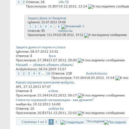
1
2
Ответов:
26
vihr76
Просмотров: 35,807
19.12.2012,
12:24
Защита Дома от бандитов
Lghomer
, 25.07.2012 19:06
1
2
3
4
5
...
6
Ответов:
85
svetlan-ka
Просмотров: 111,941
22.08.2012,
19:12
Защита дома от порчи и сглаза
Lghomer
, 06.07.2012 13:32
Ответов:
6
Зося
Просмотров: 27,384
21.07.2012,
20:00
Мышей — убивать-убивать-убивать!
AndyAntonov
, 06.04.2009 13:27
1
2
3
4
5
...
16
Ответов:
238
AndyAntonov
Просмотров: 719,364
16.05.2012,
15:56
Какую охранную компанию выбрать.
APL
, 27.12.2011 07:47
Ответов:
8
x-time
Просмотров: 25,344
14.02.2012,
00:17
Смета по охранной сигнализации - как думаете?
svetlan-ka
, 19.12.2011 14:00
Ответов:
10
svetlan-ka
Просмотров: 20,837
21.12.2011,
22:02
Последняя
Страница 1 из 2
1
2