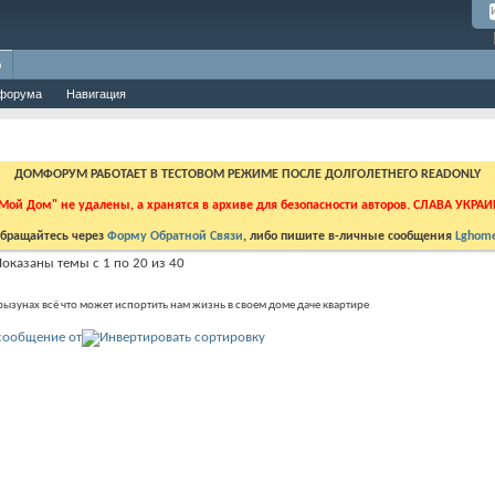
о
форума
Навигация
ДОМФОРУМ РАБОТАЕТ В ТЕСТОВОМ РЕЖИМЕ ПОСЛЕ ДОЛГОЛЕТНЕГО READONLY
Мой Дом" не удалены, а хранятся в архиве для безопасности авторов. СЛАВА УКРА
бращайтесь через
Форму Обратной Связи
, либо пишите в-личные сообщения
Lghome
оказаны темы с 1 по 20 из 40
ызунах всё что может испортить нам жизнь в своем доме даче квартире
сообщение от