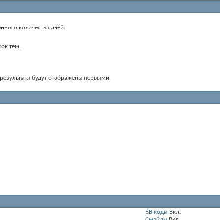
ённого количества дней.
ок тем.
е результаты будут отображены первыми.
BB коды
Вкл.
Смайлы
Вкл.