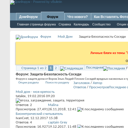
ДомФорум
Форум
Что нового?
Как Вставлять Фот
Главная страница форума
Справка
Календарь
Сообщество
Опции 
Форум
Мой Дом
Защита-Безопасность-Соседи
Личные блоги из темы "
О
Последняя
Страница 1 из 2
1
2
П
Форум:
Защита-Безопасность-Соседи
Форум о защите дома от Воров Злых Людей Плохих Соседей вредных насекомых и гр
Опции раздела
Поиск по разделу
Заголовок
/
Автор
Ответов
/
Просмотров
Последнее 
Мой дом - моя крепость
tatalex
, 19.02.2016 09:20
Ответов:
2
Malina
Просмотров: 27,491
26.11.2018,
12:41
Биометрический считыватель
IvanCvet
, 12.12.2017 15:38
Ответов:
4
captain Grey
Просмотров: 16,927
19.12.2017,
11:48