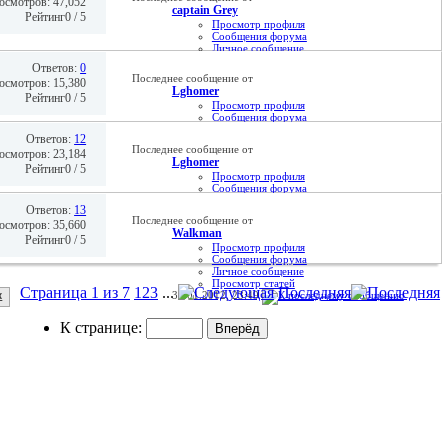
осмотров: 47,052
13.06.2012,
22:49
captain Grey
Рейтинг0 / 5
Просмотр профиля
Сообщения форума
Личное сообщение
Просмотр статей
Ответов:
0
13.04.2012,
12:39
Последнее сообщение от
осмотров: 15,380
Lghomer
Рейтинг0 / 5
Просмотр профиля
Сообщения форума
Личное сообщение
Ответов:
12
Просмотр статей
Последнее сообщение от
осмотров: 23,184
09.04.2012,
11:20
Lghomer
Рейтинг0 / 5
Просмотр профиля
Сообщения форума
Личное сообщение
Ответов:
13
Просмотр статей
Последнее сообщение от
осмотров: 35,660
02.02.2012,
21:14
Walkman
Рейтинг0 / 5
Просмотр профиля
Сообщения форума
Личное сообщение
Просмотр статей
Страница 1 из 7
1
2
3
...
Последняя
31.01.2012,
23:49
х
К странице: