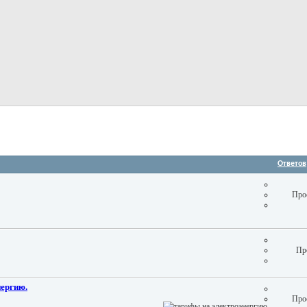
Ответов
Про
Пр
нергию.
Про