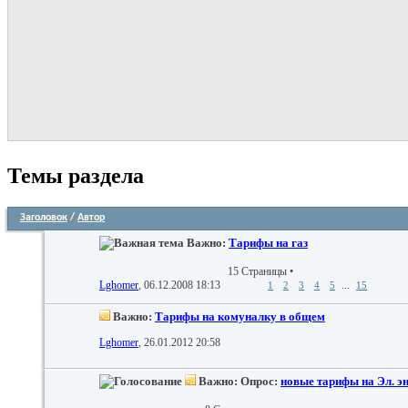
Темы раздела
Заголовок
/
Автор
Важно:
Тарифы на газ
15 Страницы
•
Lghomer
, 06.12.2008 18:13
...
1
2
3
4
5
15
Важно:
Тарифы на комуналку в общем
Lghomer
, 26.01.2012 20:58
Важно: Опрос:
новые тарифы на Эл. э