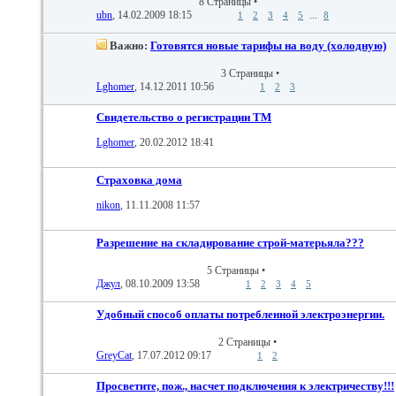
8 Страницы
•
ubn
, 14.02.2009 18:15
...
1
2
3
4
5
8
Важно:
Готовятся новые тарифы на воду (холодную)
3 Страницы
•
Lghomer
, 14.12.2011 10:56
1
2
3
Cвидетельство о регистрации ТМ
Lghomer
, 20.02.2012 18:41
Страховка дома
nikon
, 11.11.2008 11:57
Разрешение на складирование строй-матерьяла???
5 Страницы
•
Джул
, 08.10.2009 13:58
1
2
3
4
5
Удобный способ оплаты потребленной электроэнергии.
2 Страницы
•
GreyCat
, 17.07.2012 09:17
1
2
Просветите, пож., насчет подключения к электричеству!!!