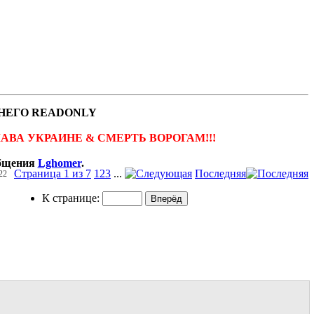
НЕГО READONLY
ов. СЛАВА УКРАИНЕ & СМЕРТЬ ВОРОГАМ!!!
общения
Lghomer
.
Страница 1 из 7
1
2
3
...
Последняя
22
К странице: