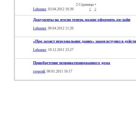
2 Страницы
•
Lghomer
, 03.04.2012 10:39
1
2
Документы на землю теперь можно оформить он-лайн
Lghomer
, 09.04.2012 11:20
«Про захист персональних даних» закон вступил в действ
Lghomer
, 19.12.2011 23:27
Приобретение неприватизированного дома
георгий
, 08.01.2011 16:17