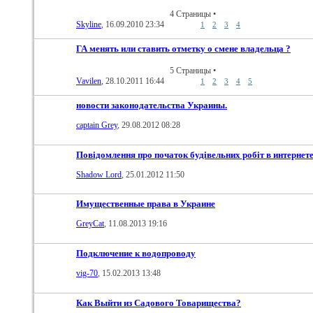
4 Страницы
•
Skyline
, 16.09.2010 23:34
1
2
3
4
ГА менять или ставить отметку о смене владельца ?
5 Страницы
•
Vavilen
, 28.10.2011 16:44
1
2
3
4
5
новости законодательства Украины.
captain Grey
, 29.08.2012 08:28
Повідомлення про початок будівельних робiт в интернет
Shadow Lord
, 25.01.2012 11:50
Имущественные права в Украине
GreyCat
, 11.08.2013 19:16
Подключение к водопроводу
vig-70
, 15.02.2013 13:48
Как Выйти из Садового Товарищества?