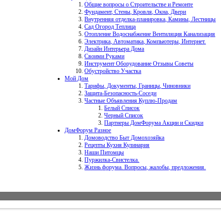
Общие вопросы о Строительстве и Ремонте
Фундамент, Стены, Кровля, Окна, Двери
Внутренняя отделка-планировка, Камины, Лестницы
Сад Огород Теплица
Отопление Водоснабжение Вентиляция Канализация
Электрика, Автоматика, Компьютеры, Интернет.
Дизайн Интерьера Дома
Своими Руками
Инструмент Оборудование Отзывы Советы
Обустройство Участка
Мой Дом
Тарифы, Документы, Границы, Чиновники
Защита-Безопасность-Соседи
Частные Объявления Куплю-Продам
Белый Список
Черный Список
Партнеры ДомФорума Акции и Скидки
ДомФорум Разное
Домоводство Быт Домохозяйка
Рецепты Кухня Кулинария
Наши Питомцы
Пуржилка-Свистелка.
Жизнь форума. Вопросы, жалобы, предложения.