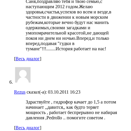
Саня,поздравляю тебя и твою семью,с
наступающим 2012 годом.Желаю
здоровья,счастья,успехов во всем и везде,в
частности в движении к новым морским
рубежам,которые вечно будут нас манить
одержимых,своими загадками и
умопомрачительной красотой,не дающей
покоя ни днем ни ночью.Вперед,и только
вперед,подавая "гудки в
тумане"!!!........История работает на нас!
[
Весь диалог
]
Rezus
сказал(-а):
03.10.2011
16:23
Здраствуйте , гидрофор качает до 1,5 а потом
начинает ,,давится,, как будто теряет
мощность , работает беспрерывно не набирая
давления ,Pedrollo .. помогите советом .
[
Весь диалог
]