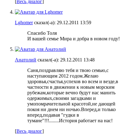
[
Весь диалог
]
Lghomer
сказал(-а):
29.12.2011
13:59
Спасибо Толя
И вашей семье Мира и добра в новом году!
Анатолий
сказал(-а):
29.12.2011
13:48
Саня,поздравляю тебя и твою семью,с
наступающим 2012 годом.Желаю
здоровья,счастья,успехов во всем и везде,в
частности в движении к новым морским
рубежам,которые вечно будут нас манить
одержимых,своими загадками и
умопомрачительной красотой,не дающей
покоя ни днем ни ночью.Вперед,и только
вперед,подавая "гудки в
тумане"!!!........История работает на нас!
[
Весь диалог
]