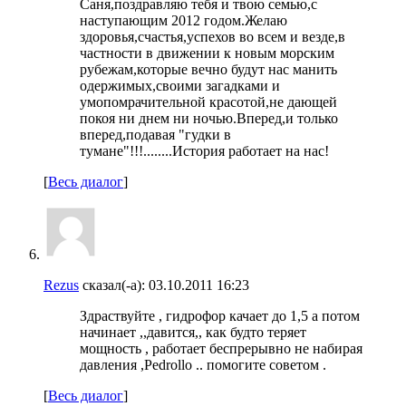
Саня,поздравляю тебя и твою семью,с
наступающим 2012 годом.Желаю
здоровья,счастья,успехов во всем и везде,в
частности в движении к новым морским
рубежам,которые вечно будут нас манить
одержимых,своими загадками и
умопомрачительной красотой,не дающей
покоя ни днем ни ночью.Вперед,и только
вперед,подавая "гудки в
тумане"!!!........История работает на нас!
[
Весь диалог
]
Rezus
сказал(-а):
03.10.2011
16:23
Здраствуйте , гидрофор качает до 1,5 а потом
начинает ,,давится,, как будто теряет
мощность , работает беспрерывно не набирая
давления ,Pedrollo .. помогите советом .
[
Весь диалог
]