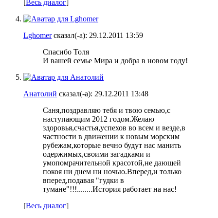
[
Весь диалог
]
Lghomer
сказал(-а):
29.12.2011
13:59
Спасибо Толя
И вашей семье Мира и добра в новом году!
Анатолий
сказал(-а):
29.12.2011
13:48
Саня,поздравляю тебя и твою семью,с
наступающим 2012 годом.Желаю
здоровья,счастья,успехов во всем и везде,в
частности в движении к новым морским
рубежам,которые вечно будут нас манить
одержимых,своими загадками и
умопомрачительной красотой,не дающей
покоя ни днем ни ночью.Вперед,и только
вперед,подавая "гудки в
тумане"!!!........История работает на нас!
[
Весь диалог
]