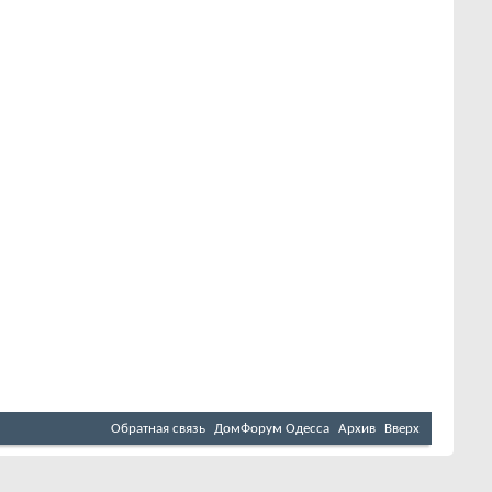
Обратная связь
ДомФорум Одесса
Архив
Вверх