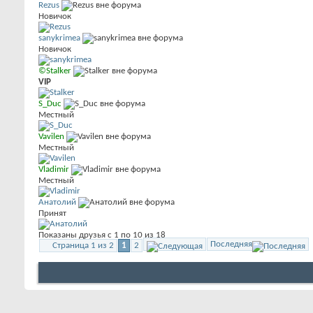
Rezus
Новичок
sanykrimea
Новичок
©Stalker
VIP
S_Duc
Местный
Vavilen
Местный
Vladimir
Местный
Анатолий
Принят
Показаны друзья с 1 по 10 из 18
Последняя
Страница 1 из 2
1
2