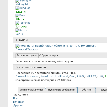
aleksey74
Влад_@
©Гена
Томочка
Rezus
1
Группы
Пухнастi Тварюки
0
Группы прав
Вступить в группы
Вы не являетесь членом ни одной из групп
Последние посетители
Последние 10 посетителя(ей) этой страницы:
Alexmoloko
,
Asato
,
Janedn
,
Krokodilovod
,
Oleg
,
R19Et
,
ridick37
,
sottt
,
T
Эта страница была посещена
229,182
раз
Активность Lghomer
Публичные сообщения
Обо мне
Друз
Tab Content
Все
Lghomer
Друзья