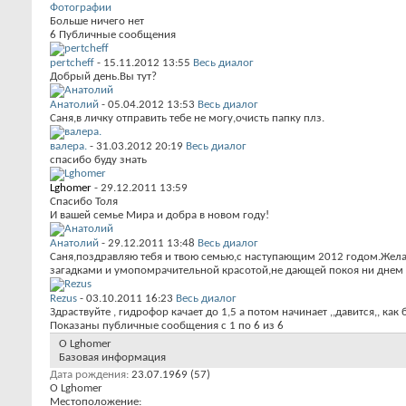
Фотографии
Больше ничего нет
6
Публичные сообщения
pertcheff
-
15.11.2012
13:55
Весь диалог
Добрый день.Вы тут?
Анатолий
-
05.04.2012
13:53
Весь диалог
Саня,в личку отправить тебе не могу,очисть папку плз.
валера.
-
31.03.2012
20:19
Весь диалог
спасибо буду знать
Lghomer
-
29.12.2011
13:59
Спасибо Толя
И вашей семье Мира и добра в новом году!
Анатолий
-
29.12.2011
13:48
Весь диалог
Саня,поздравляю тебя и твою семью,с наступающим 2012 годом.Жела
загадками и умопомрачительной красотой,не дающей покоя ни днем ни н
Rezus
-
03.10.2011
16:23
Весь диалог
Здраствуйте , гидрофор качает до 1,5 а потом начинает ,,давится,, как
Показаны публичные сообщения с 1 по
6
из
6
О Lghomer
Базовая информация
Дата рождения
23.07.1969 (57)
О Lghomer
Местоположение: