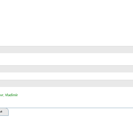
avr
,
Vladimir
ья