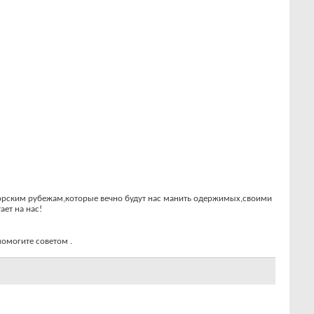
 морским рубежам,которые вечно будут нас манить одержимых,своими
ает на нас!
 помогите советом .