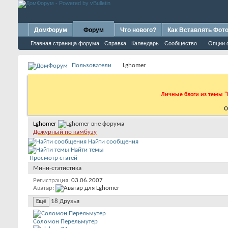
ДомФорум
Форум
Что нового?
Как Вставлять Фот
Главная страница форума
Справка
Календарь
Сообщество
Опции 
Пользователи
Lghomer
Личные блоги из темы "
О
Lghomer
Дежурный по камбузу
Найти сообщения
Найти темы
Просмотр статей
Мини-статистика
Регистрация
03.06.2007
Аватар
18
Друзья
Ещё
Соломон Перельмутер