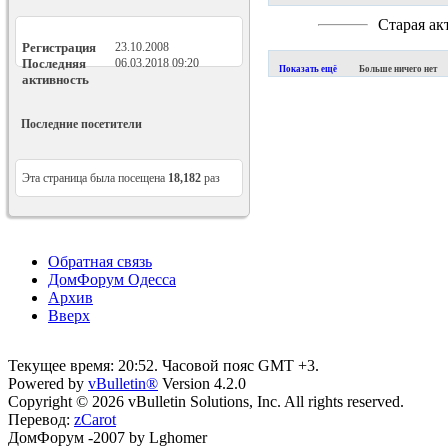
Старая ак
Регистрация
23.10.2008
Последняя
06.03.2018
09:20
Показать ещё
Больше ничего нет
активность
Последние посетители
Эта страница была посещена
18,182
раз
Обратная связь
ДомФорум Одесса
Архив
Вверх
Текущее время:
20:52
. Часовой пояс GMT +3.
Powered by
vBulletin®
Version 4.2.0
Copyright © 2026 vBulletin Solutions, Inc. All rights reserved.
Перевод:
zCarot
ДомФорум -2007 by Lghomer