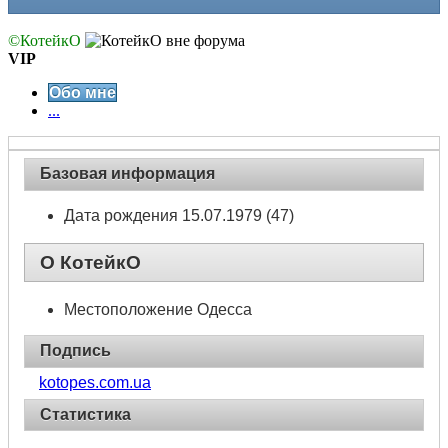
©КотейкО
VIP
Обо мне
...
Базовая информация
Дата рождения
15.07.1979 (47)
О КотейкО
Местоположение
Одесса
Подпись
kotopes.com.ua
Статистика