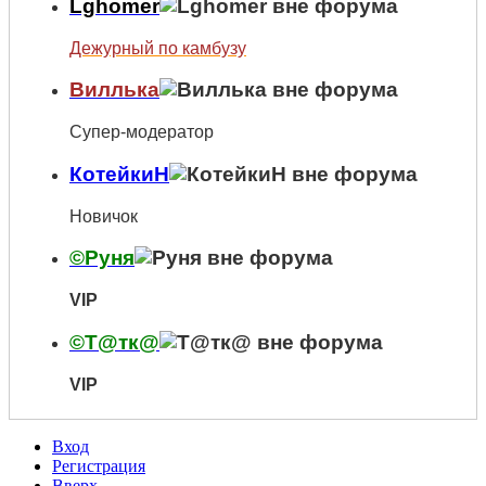
Lghomer
Дежурный по камбузу
Виллька
Супер-модератор
КотейкиН
Новичок
©Руня
VIP
©Т@тк@
VIP
Вход
Регистрация
Вверх