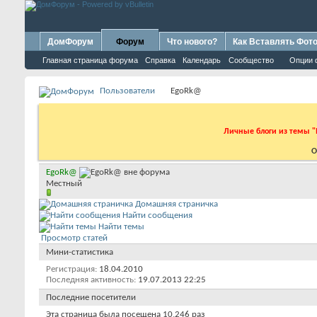
ДомФорум
Форум
Что нового?
Как Вставлять Фот
Главная страница форума
Справка
Календарь
Сообщество
Опции 
Пользователи
EgoRk@
Личные блоги из темы "
О
EgoRk@
Местный
Домашняя страничка
Найти сообщения
Найти темы
Просмотр статей
Мини-статистика
Регистрация
18.04.2010
Последняя активность
19.07.2013
22:25
Последние посетители
Эта страница была посещена
10,246
раз