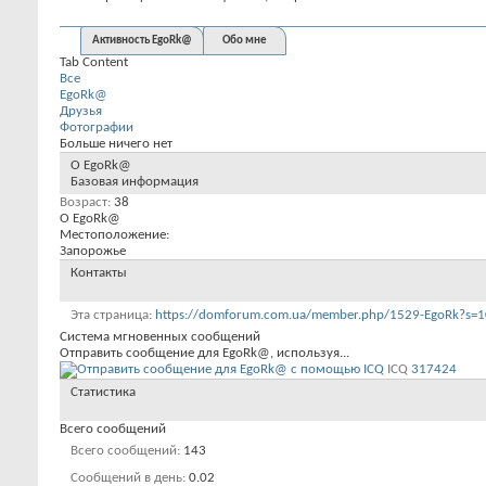
Активность EgoRk@
Обо мне
Tab Content
Все
EgoRk@
Друзья
Фотографии
Больше ничего нет
О EgoRk@
Базовая информация
Возраст
38
О EgoRk@
Местоположение:
Запорожье
Контакты
Эта страница
https://domforum.com.ua/member.php/1529-EgoRk?s=
Система мгновенных сообщений
Отправить сообщение для EgoRk@, используя...
ICQ
317424
Статистика
Всего сообщений
Всего сообщений
143
Сообщений в день
0.02