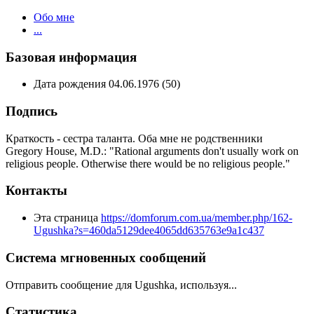
Обо мне
...
Базовая информация
Дата рождения
04.06.1976 (50)
Подпись
Краткость - сестра таланта. Оба мне не родственники
Gregory House, M.D.: "Rational arguments don't usually work on
religious people. Otherwise there would be no religious people."
Контакты
Эта страница
https://domforum.com.ua/member.php/162-
Ugushka?s=460da5129dee4065dd635763e9a1c437
Система мгновенных сообщений
Отправить сообщение для Ugushka, используя...
Статистика