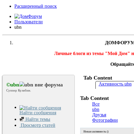
Расширенный поиск
Пользователи
ubn
ДОМФОРУМ
Личные блоги из темы "Мой Дом" 
Обращайте
Tab Content
Активность ubn
©ubn
Суппер Кулибин.
Tab Content
Все
ubn
Найти сообщения
Друзья
Найти темы
Фотографии
Просмотр статей
Новая активность (
)