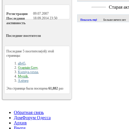
Старая ак
Регистрация
09.07.2007
Последняя
18.09.2014
23:50
Показать ещё
Больше ничего нет
активность
Последние посетители
Последние 5 посетителя(ей) этой
страницы:
alb45
,
©captain Grey
,
Kseniya-vesna
,
Myrzik
,
Алёпер
Эта страница была посещена
61,882
раз
Обратная связь
ДомФорум Одесса
Архив
Вверх