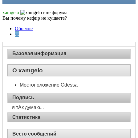
xamgelo
Вы почему кефир не кушаете?
Обо мне
...
Базовая информация
О xamgelo
Местоположение
Odessa
Подпись
я тАк думаю...
Статистика
Всего сообщений