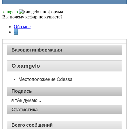
xamgelo
Вы почему кефир не кушаете?
Обо мне
...
Базовая информация
О xamgelo
Местоположение
Odessa
Подпись
я тАк думаю...
Статистика
Всего сообщений