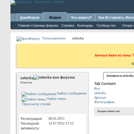
ДомФорум
Форум
Что нового?
Как Вставлять Фот
Главная страница форума
Справка
Календарь
Сообщество
Опции 
Пользователи
zelenka
Личные блоги из темы "
О
Активность zelenka
zelenka
Новичок
Tab Content
Все
zelenka
Найти сообщения
Друзья
Найти темы
Фотографии
Просмотр статей
Больше ничего нет
Регистрация
06.05.2011
Последняя
12.07.2012
17:12
активность