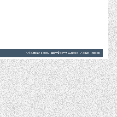
Обратная связь
ДомФорум Одесса
Архив
Вверх