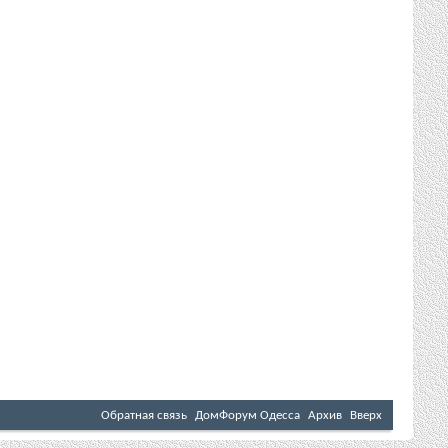
Обратная связь
ДомФорум Одесса
Архив
Вверх