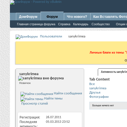
ДомФорум
Форум
Что нового?
Как Вставлять Фот
Главная страница форума
Справка
Календарь
Сообщество
Опции 
Пользователи
sanykrimea
Личные блоги из темы "
О
Активность sanykri
sanykrimea
Tab Content
Новичок
Все
sanykrimea
Друзья
Найти сообщения
Фотографии
Найти темы
Просмотр статей
Больше ничего нет
Регистрация
26.07.2011
Последняя
05.03.2013
23:52
активность