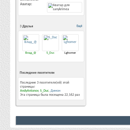
Аватар
3
Друзья
Ещё
Влад_@
S_Duc
Lghomer
Последние посетители
Последние 3 посетителя(ей) этой
страницы:
AndyAntonov
,
S_Duc
,
Димон
Эта страница была посещена
22,162
раз