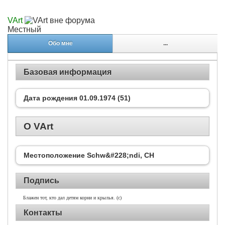
VArt
Местный
Обо мне
...
Базовая информация
Дата рождения
01.09.1974 (51)
О VArt
Местоположение
Schw&#228;ndi, CH
Подпись
Блажен тот, кто дал детям корни и крылья. (с)
Контакты