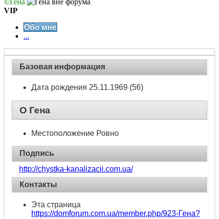
©Гена
VIP
Обо мне
...
Базовая информация
Дата рождения
25.11.1969 (56)
О Гена
Местоположение
Ровно
Подпись
http://chystka-kanalizacii.com.ua/
Контакты
Эта страница
https://domforum.com.ua/member.php/923-Гена?