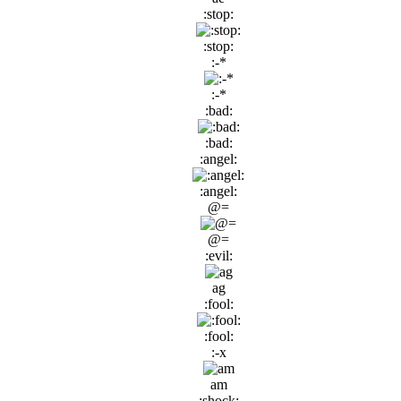
:stop:
:stop:
:-*
:-*
:bad:
:bad:
:angel:
:angel:
@=
@=
:evil:
ag
:fool:
:fool:
:-x
am
:shock: