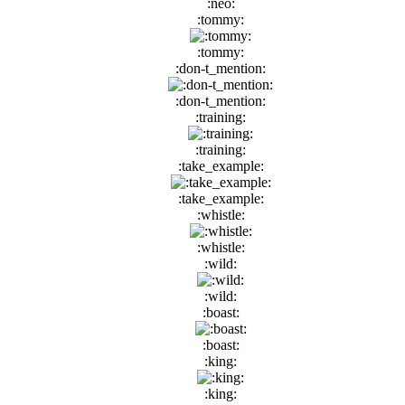
:neo:
:tommy:
:tommy:
:don-t_mention:
:don-t_mention:
:training:
:training:
:take_example:
:take_example:
:whistle:
:whistle:
:wild:
:wild:
:boast:
:boast:
:king:
:king: