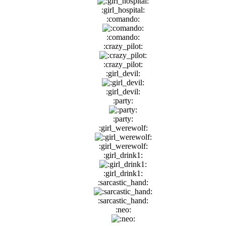
:girl_hospital:
:comando:
:comando:
:crazy_pilot:
:crazy_pilot:
:girl_devil:
:girl_devil:
:party:
:party:
:girl_werewolf:
:girl_werewolf:
:girl_drink1:
:girl_drink1:
:sarcastic_hand:
:sarcastic_hand:
:neo: