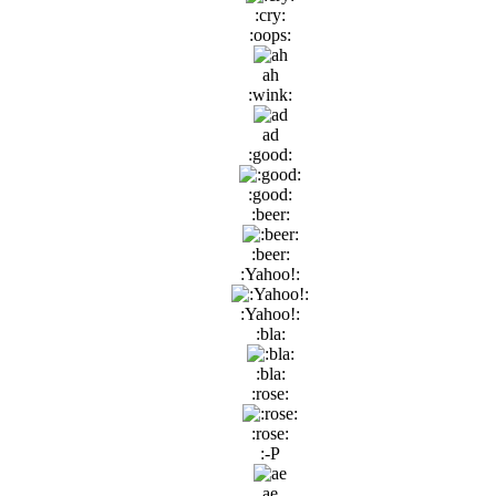
:cry:
:oops:
ah
:wink:
ad
:good:
:good:
:beer:
:beer:
:Yahoo!:
:Yahoo!:
:bla:
:bla:
:rose:
:rose:
:-P
ae