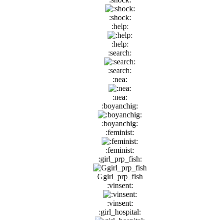
:shock:
:help:
:help:
:search:
:search:
:nea:
:nea:
:boyanchig:
:boyanchig:
:feminist:
:feminist:
:girl_prp_fish:
Ggirl_prp_fish
:vinsent:
:vinsent:
:girl_hospital: