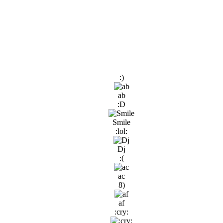
:)
ab
:D
Smile
:lol:
Dj
:(
ac
8)
af
:cry: