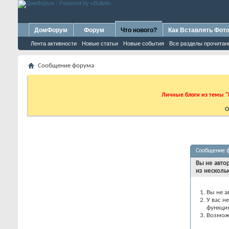
ДомФорум
Форум
Что нового?
Как Вставлять Фот
Лента активности
Новые статьи
Новые события
Все разделы прочита
Сообщение форума
Личные блоги из темы "
О
Сообщение 
Вы не авто
из несколь
Вы не а
У вас н
функци
Возможн