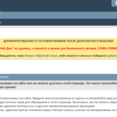
о
ны
ДОМФОРУМ РАБОТАЕТ В ТЕСТОВОМ РЕЖИМЕ ПОСЛЕ ДОЛГОЛЕТНЕГО READONLY
Мой Дом" не удалены, а хранятся в архиве для безопасности авторов. СЛАВА УКРА
бращайтесь через
Форму Обратной Связи
, либо пишите в-личные сообщения
Lghome
форума
ризованы на сайте или не имеете доступа к этой странице. Это могло произойт
ких причин:
вторизованы на сайте. Введите имя пользователя и пароль и попробуйте ещё ра
едостаточно прав для обращения к этой странице. Возможно, вы пытаетесь обра
ям администратора или к другим привилегированным функциям.
о, администратор отключил вашу учётную запись, или вы не активированы на с