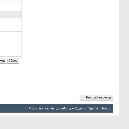
Быстрый переход
Обратная связь
ДомФорум Одесса
Архив
Вверх