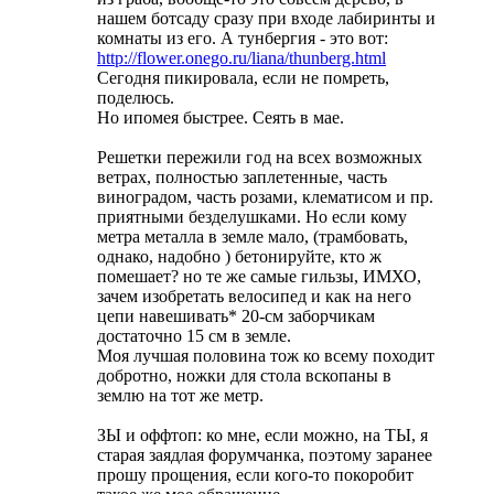
нашем ботсаду сразу при входе лабиринты и
комнаты из его. А тунбергия - это вот:
http://flower.onego.ru/liana/thunberg.html
Сегодня пикировала, если не помреть,
поделюсь.
Но ипомея быстрее.
Сеять в мае.
Решетки пережили год на всех возможных
ветрах, полностью заплетенные, часть
виноградом, часть розами, клематисом и пр.
приятными безделушками. Но если кому
метра металла в земле мало, (трамбовать,
однако, надобно
) бетонируйте, кто ж
помешает?
но те же самые гильзы, ИМХО,
зачем изобретать велосипед и как на него
цепи навешивать* 20-см заборчикам
достаточно 15 см в земле.
Моя лучшая половина тож ко всему походит
добротно, ножки для стола вскопаны в
землю на тот же метр.
ЗЫ и оффтоп: ко мне, если можно, на ТЫ, я
старая заядлая форумчанка, поэтому заранее
прошу прощения, если кого-то покоробит