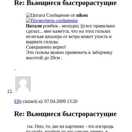
Re: Вьющиеся быстрорастущие
Сообщение от
nikon
Натали
ромбик - молодец ))) все правильно
сделал... мне кажется, что на этих гильзах
нелегкая шпалера от ветра может упасть и
вырвать гильзы.
Совершенно верно!
Эти гильзы можно применить к заборчику
высотой до 20см .
Elly
сказал(-а):
07.04.2009
13:20
Re: Вьющиеся быстрорастущие
гы. Оно, то, шо на картинке - это изгородь
из граба, вообще-то это совсем дерево, в