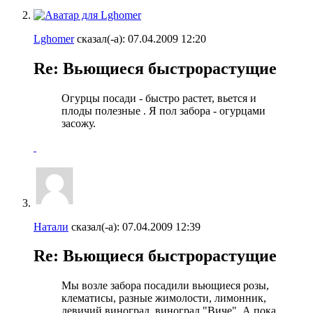
Lghomer
сказал(-а):
07.04.2009
12:20
Re: Вьющиеся быстрорастущие
Огурцы посади - быстро растет, вьется и
плоды полезные
. Я пол забора - огурцами
засожу.
Натали
сказал(-а):
07.04.2009
12:39
Re: Вьющиеся быстрорастущие
Мы возле забора посадили вьющиеся розы,
клематисы, разные жимолости, лимонник,
девичий виноград, виноград "Виче". А пока