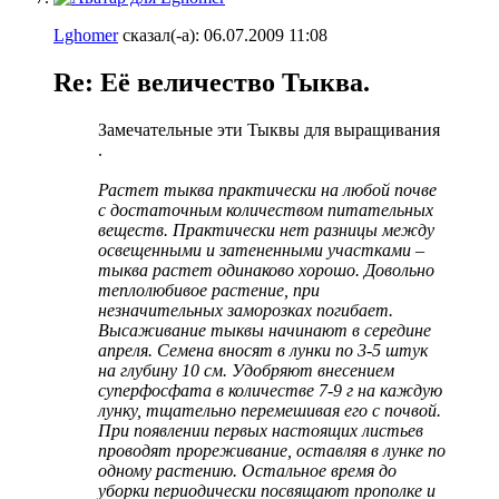
Lghomer
сказал(-а):
06.07.2009
11:08
Re: Её величество Тыква.
Замечательные эти Тыквы для выращивания
.
Растет тыква практически на любой почве
с достаточным количеством питательных
веществ. Практически нет разницы между
освещенными и затененными участками –
тыква растет одинаково хорошо. Довольно
теплолюбивое растение, при
незначительных заморозках погибает.
Высаживание тыквы начинают в середине
апреля. Семена вносят в лунки по 3-5 штук
на глубину 10 см. Удобряют внесением
суперфосфата в количестве 7-9 г на каждую
лунку, тщательно перемешивая его с почвой.
При появлении первых настоящих листьев
проводят прореживание, оставляя в лунке по
одному растению. Остальное время до
уборки периодически посвящают прополке и