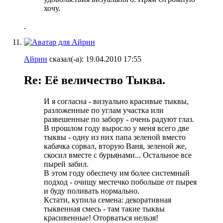
хочу.
Айрин
сказал(-а):
19.04.2010
17:55
Re: Её величество Тыква.
И я согласна - визуально красивые тыквы,
разложенные по углам участка или
развешенные по забору - очень радуют глаз.
В прошлом году выросло у меня всего две
тыквы - одну из них папа зеленой вместо
кабачка сорвал, вторую Ваня, зеленой же,
скосил вместе с бурьянами... Остальное все
пырей забил.
В этом году обеспечу им более системный
подход - очищу местечко побольше от пырея
и буду поливать нормально.
Кстати, купила семена: декоративная
тыквенная смесь - там такие тыквы
красивенные! Оторваться нельзя!