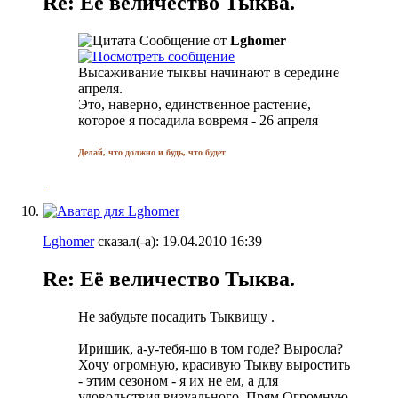
Re: Её величество Тыква.
Сообщение от
Lghomer
Высаживание тыквы начинают в середине
апреля.
Это, наверно, единственное растение,
которое я посадила вовремя - 26 апреля
Делай, что должно и будь, что будет
Lghomer
сказал(-а):
19.04.2010
16:39
Re: Её величество Тыква.
Не забудьте посадить Тыквищу
.
Иришик, а-у-тебя-шо в том годе? Выросла?
Хочу огромную, красивую Тыкву выростить
- этим сезоном - я их не ем, а для
удовольствия визуального.
Прям Огромную