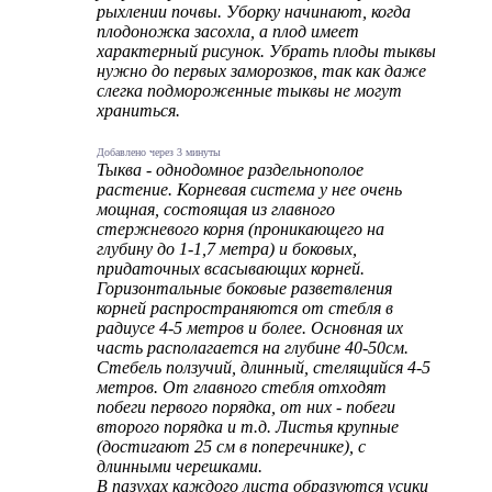
рыхлении почвы. Уборку начинают, когда
плодоножка засохла, а плод имеет
характерный рисунок. Убрать плоды тыквы
нужно до первых заморозков, так как даже
слегка подмороженные тыквы не могут
храниться.
Добавлено через 3 минуты
Тыква - однодомное раздельнополое
растение. Корневая система у нее очень
мощная, состоящая из главного
стержневого корня (проникающего на
глубину до 1-1,7 метра) и боковых,
придаточных всасывающих корней.
Горизонтальные боковые разветвления
корней распространяются от стебля в
радиусе 4-5 метров и более. Основная их
часть располагается на глубине 40-50см.
Стебель ползучий, длинный, стелящийся 4-5
метров. От главного стебля отходят
побеги первого порядка, от них - побеги
второго порядка и т.д. Листья крупные
(достигают 25 см в поперечнике), с
длинными черешками.
В пазухах каждого листа образуются усики