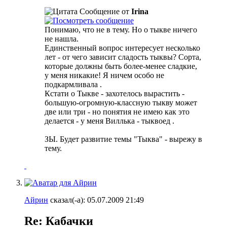
Сообщение от
Irina
Понимаю, что не в тему. Но о тыкве ничего
не нашла.
Единственный вопрос интересует несколько
лет - от чего зависит сладость тыквы? Сорта,
которые должны быть более-менее сладкие,
у меня никакие! Я ничем особо не
подкармливала
.
Кстати о Тыкве - захотелось вырастить -
большую-огромную-классную тыкву может
две или три - но понятия не имею как это
делается - у меня Виллька - тыквоед
.
ЗЫ. Будет развитие темы "Тыква" - вырежу в
тему.
Айрин
сказал(-а):
05.07.2009
21:49
Re: Кабачки