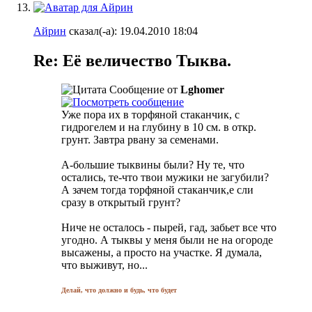
Айрин
сказал(-а):
19.04.2010
18:04
Re: Её величество Тыква.
Сообщение от
Lghomer
Уже пора их в торфяной стаканчик, с
гидрогелем и на глубину в 10 см. в откр.
грунт. Завтра рвану за семенами.
А-большие тыквины были? Ну те, что
остались, те-что твои мужики не загубили?
А зачем тогда торфяной стаканчик,е сли
сразу в открытый грунт?
Ниче не осталось - пырей, гад, забьет все что
угодно. А тыквы у меня были не на огороде
высажены, а просто на участке. Я думала,
что выживут, но...
Делай, что должно и будь, что будет