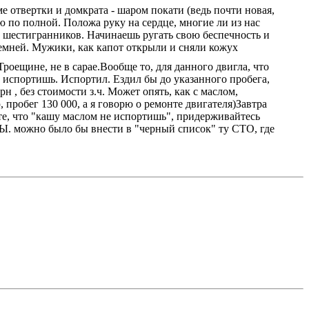
ме отвертки и домкрата - шаром покати (ведь почти новая,
ую по полной. Положа руку на сердце, многие ли из нас
 шестигранников. Начинаешь ругать свою беспечность и
 ремней. Мужики, как капот открыли и сняли кожух
роещине, не в сарае.Вообще то, для данного двигла, что
не испортишь. Испортил. Ездил бы до указанного пробега,
 , без стоимости з.ч. Может опять, как с маслом,
, пробег 130 000, а я говорю о ремонте двигателя
)Завтра
те, что "кашу маслом не испортишь", придерживайтесь
ЗЫ. можно было бы внести в "черный список" ту СТО, где