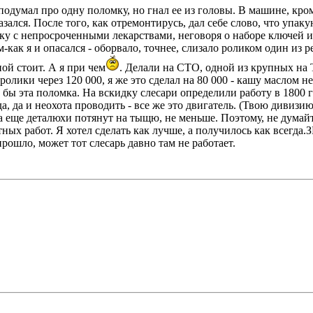
 подумал про одну поломку, но гнал ее из головы. В машине, кро
азался.
После того, как отремонтирусь, дал себе слово, что упак
у с непросроченными лекарствами, неговоря о наборе ключей и
м-как я и опасался - оборвало, точнее, слизало роликом один из
ой стоит. А я при чем
. Делали на СТО, одной из крупных на Т
ролики через 120 000, я же это сделал на 80 000 - кашу маслом 
бы эта поломка. На вскидку слесари определили работу в 1800 грн
, да и неохота проводить - все же это двигатель. (Твою дивизию
а еще деталюхи потянут на тыщю, не меньше. Поэтому, не думай
ых работ. Я хотел сделать как лучше, а получилось как всегда.
рошло, может тот слесарь давно там не работает.