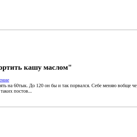
спортить кашу маслом"
ть на 60тык. До 120 он бы и так порвался. Себе меняю вобще че
таких постов...