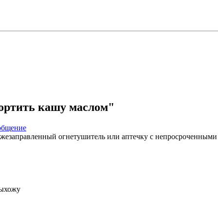
спортить кашу маслом"
вежезаправленный огнетушитель или аптечку с непросроченными 
выхожу