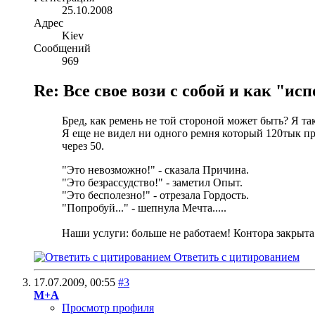
25.10.2008
Адрес
Kiev
Сообщений
969
Re: Все свое вози с собой и как "и
Бред, как ремень не той стороной может быть? Я та
Я еще не видел ни одного ремня который 120тык пр
через 50.
"Это невозможно!" - сказала Причина.
"Это безрассудство!" - заметил Опыт.
"Это бесполезно!" - отрезала Гордость.
"Попробуй..." - шепнула Мечта.....
Наши услуги: больше не работаем! Контора закрыта
Ответить с цитированием
17.07.2009,
00:55
#3
М+А
Просмотр профиля