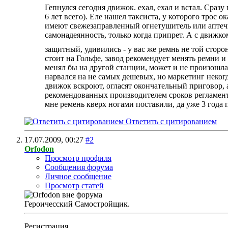
Гепнулся сегодня движок. ехал, ехал и встал. Сразу
6 лет всего). Еле нашел таксиста, у которого трос ок
имеют свежезаправленный огнетушитель или аптечк
самонадеянность, только когда припрет. А с движко
защитный, удивились - у вас же ремнь не той сторон
стоит на Гольфе, завод рекомендует менять ремни и 
менял бы на другой станции, может и не произошла 
нарвался на не самых дешевых, но маркетинг некогда
движок вскроют, огласят окончательный приговор, 
рекомендованных производителем сроков регламентн
мне ремень кверх ногами поставили, да уже 3 года п
Ответить с цитированием
17.07.2009,
00:27
#2
Orfodon
Просмотр профиля
Сообщения форума
Личное сообщение
Просмотр статей
Героичесский Самостройщик.
Регистрация