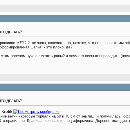
 ЧТО ДЕЛАТЬ?
рашиваете !?!?!?
не знаю, конечно... но, похоже, что нет... просто мы о
"сформированная шапка" - это плохо, да?
е этим варевом нужно смазать раны? я хочу его осенью пересадить (посл
 ЧТО ДЕЛАТЬ?
т
Krotik
ние ветки - которые торчали на 50 и 70 см от земли... и получилась "сф
Это правильно. Красивая крона, как спец.оформлена. Деревце молодое, 