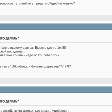
опросов, уточняйте в предь кто?где?насколько?
 ЧТО ДЕЛАТЬ?
- фото выложу завтра. Высота где-то 1м.80.
сной посадили...
лка уже сошла - надо опять побелить?
?
в тему "Обработка и болезни деревьев"??!??!?
 ЧТО ДЕЛАТЬ?
в хозяйств.магазинах, где химия, удобрения.