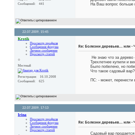
Сообщений
441
На Ваш вопрос больше в
22.07.2009,
15:45
Krotik
Просмотр профиля
Re: Болезни деревьев... или -
Сообщения форума
Личное сообщение
Просмотр статей
Не знаю что за дерево 
Трехлетнее купили и ве
Местный
Было побелено, но побе
Что такое садовый вар
Регистрация
16.10.2008
ПС: - может, перенести 
Сообщений
625
22.07.2009,
17:13
Irina
Просмотр профиля
Re: Болезни деревьев... или -
Сообщения форума
Личное сообщение
Просмотр статей
Садовый вар продается 