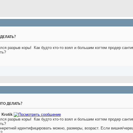
О ДЕЛАТЬ?
ился разрыв коры!
Как будто кто-то взял и большим когтем продер сантим
ыть?
 ЧТО ДЕЛАТЬ?
т
Krotik
ился разрыв коры!
Как будто кто-то взял и большим когтем продер сантим
ыть?
онкретней идентифицировать можно, размеры, возраст. Если вишня/череш
ы?