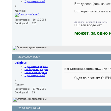
Просмотр статей
Вот дерево (сори за чет
Местный
Вот кора (только тут м
Регистрация
16.10.2008
Добавлено через 2 минуты
Сообщений
625
ПС: тли вроде нет
Может, за одно 
23.07.2009,
09:39
wrigleys
Просмотр профиля
Re: Болезни деревьев... или -
Сообщения форума
Личное сообщение
Просмотр статей
Судя по листьям ОЧЕНЬ 
Принят
Регистрация
27.01.2009
Сообщений
63
23.07.2009,
09:44