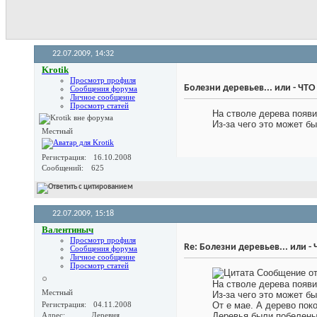
22.07.2009,
14:32
Krotik
Просмотр профиля
Болезни деревьев... или - ЧТ
Сообщения форума
Личное сообщение
Просмотр статей
На стволе дерева появ
Из-за чего это может б
Местный
Регистрация
16.10.2008
Сообщений
625
22.07.2009,
15:18
Валентиныч
Просмотр профиля
Re: Болезни деревьев... или -
Сообщения форума
Личное сообщение
Просмотр статей
Сообщение о
На стволе дерева появ
Местный
Из-за чего это может б
Регистрация
04.11.2008
От е мае. А дерево пок
Адрес
Деревня
Деревья были побелен