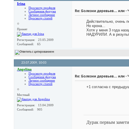
Irina
Просмотр профиля
Re: Болезни деревьев... или -
Сообщения форума
Личное сообщение
Просмотр статей
Действительно, очень п
Но крона...
Принят
Хотя у меня 3 года наз
НАДУРИЛИ. А в результа
Регистрация
23.05.2009
Сообщений
65
23.07.2009,
10:03
Angelina
Просмотр профиля
Re: Болезни деревьев... или -
Сообщения форума
Личное сообщение
Просмотр статей
+1 согласна с предыду
Местный
Регистрация
13.04.2009
Сообщений
905
Дурак первым замети