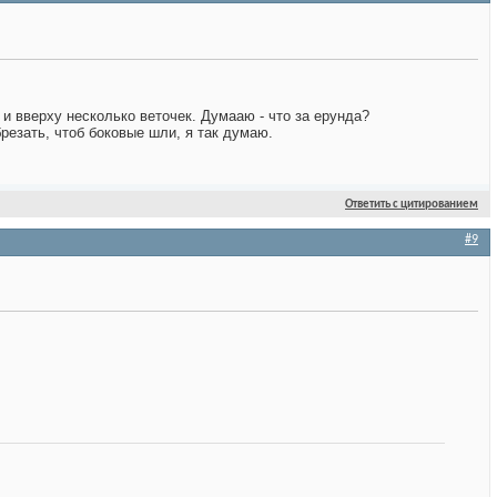
и вверху несколько веточек. Думааю - что за ерунда?
резать, чтоб боковые шли, я так думаю.
Ответить с цитированием
#9