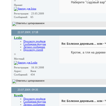
Наберите "садовый вар"
Принят
Регистрация
23.05.2009
Сообщений
65
22.07.2009,
17:18
Leslie
Просмотр профиля
Re: Болезни деревьев... или -
Сообщения форума
Личное сообщение
Просмотр статей
Кротик, а тля на дереве
Местный
Регистрация
16.10.2008
Адрес
Киев
Сообщений
434
23.07.2009,
09:35
Krotik
Просмотр профиля
Re: Болезни деревьев... или -
Сообщения форума
Личное сообщение