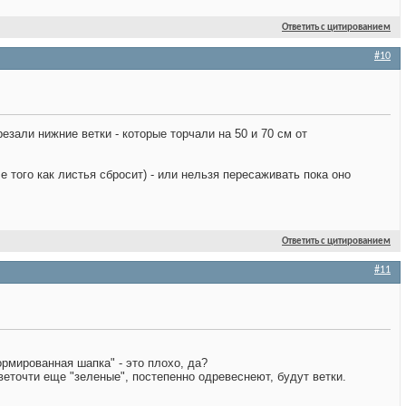
Ответить с цитированием
#10
брезали нижние ветки - которые торчали на 50 и 70 см от
е того как листья сбросит) - или нельзя пересаживать пока оно
Ответить с цитированием
#11
ормированная шапка" - это плохо, да?
веточти еще "зеленые", постепенно одревеснеют, будут ветки.