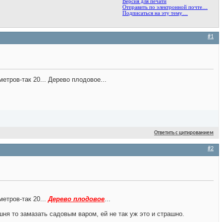
Версия для печати
Отправить по электронной почте…
Подписаться на эту тему…
#1
етров-так 20... Дерево плодовое...
Ответить с цитированием
#2
етров-так 20...
Дерево плодовое
...
ня то замазать садовым варом, ей не так уж это и страшно.