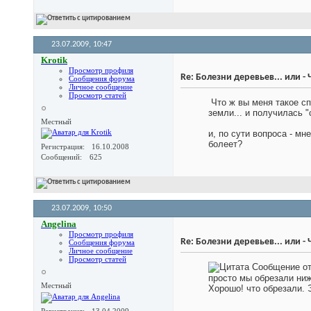
23.07.2009,
10:47
Krotik
Просмотр профиля
Re: Болезни деревьев... или -
Сообщения форума
Личное сообщение
Просмотр статей
Что ж вы меня такое сп
земли... и получилась 
Местный
и, по сути вопроса - мн
болеет?
Регистрация
16.10.2008
Сообщений
625
23.07.2009,
10:50
Angelina
Просмотр профиля
Re: Болезни деревьев... или -
Сообщения форума
Личное сообщение
Просмотр статей
Сообщение о
просто мы обрезали ниж
Местный
Хорошо! что обрезали. 
Регистрация
13.04.2009