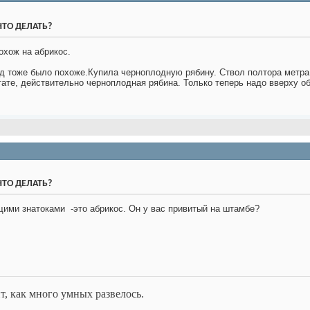
 ЧТО ДЕЛАТЬ?
охож на абрикос.
ад тоже было похоже.Купила черноплодную рябину. Ствол полтора метра 
те, действительно черноплодная рябина. Только теперь надо вверху об
 ЧТО ДЕЛАТЬ?
щими знатоками
-это абрикос. Он у вас привитый на штамбе?
т, как много умных развелось.