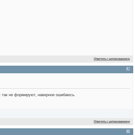
Ответить с цитированием
#7
с так не формируют, наверное ошибаюсь.
Ответить с цитированием
#8