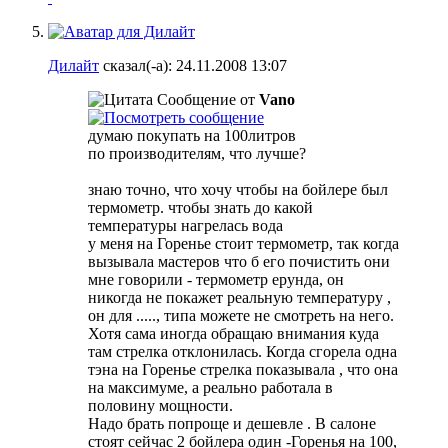
Дилайт
сказал(-а):
24.11.2008
13:07
Сообщение от
Vano
думаю покупать на 100литров
по производителям, что лучше?
знаю точно, что хочу чтобы на бойлере был
термометр. чтобы знать до какой
температуры нагрелась вода
у меня на Горенье стоит термометр, так когда
вызывала мастеров что б его почистить они
мне говорили - термометр ерунда, он
никогда не покажет реальную температуру ,
он для ....., типа можете не смотреть на него.
Хотя сама иногда обращаю внимания куда
там стрелка отклонилась. Когда сгорела одна
тэна на Горенье стрелка показывала , что она
на максимуме, а реально работала в
половину мощности.
Надо брать попроще и дешевле . В салоне
стоят сейчас 2 бойлера один -Горенья на 100,