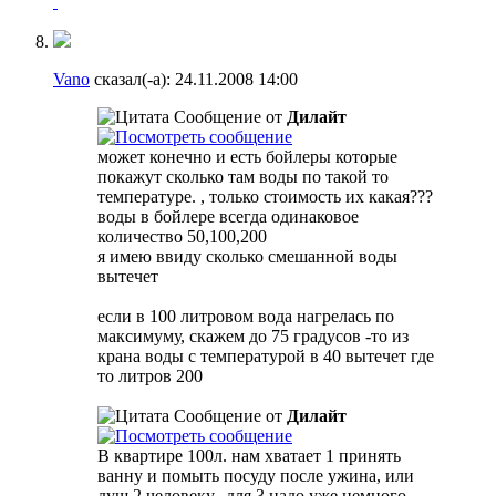
Vano
сказал(-а):
24.11.2008
14:00
Сообщение от
Дилайт
может конечно и есть бойлеры которые
покажут сколько там воды по такой то
температуре. , только стоимость их какая???
воды в бойлере всегда одинаковое
количество 50,100,200
я имею ввиду сколько смешанной воды
вытечет
если в 100 литровом вода нагрелась по
максимуму, скажем до 75 градусов -то из
крана воды с температурой в 40 вытечет где
то литров 200
Сообщение от
Дилайт
В квартире 100л. нам хватает 1 принять
ванну и помыть посуду после ужина, или
душ 2 человеку., для 3 надо уже немного