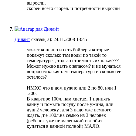
выросли.
скорей всего сгорел. и потребности выросли
Дилайт
сказал(-а):
24.11.2008
13:45
может конечно и есть бойлеры которые
покажут сколько там воды по такой то
температуре. , только стоимость их какая???
Может нужно взять с запасом? и не мучаться
вопросом какая там температура и сколько ее
осталось?
ИМХО что в дом нужно или 2 по 80, или 1
-200.
В квартире 100л. нам хватает 1 принять
ванну и помыть посуду после ужина, или
душ 2 человеку., для 3 надо уже немного
ждать. ,т.е 100л.на семью из 3 человек
(ребенок уже не маленький и любит
купаться в ванной полной) МАЛО.