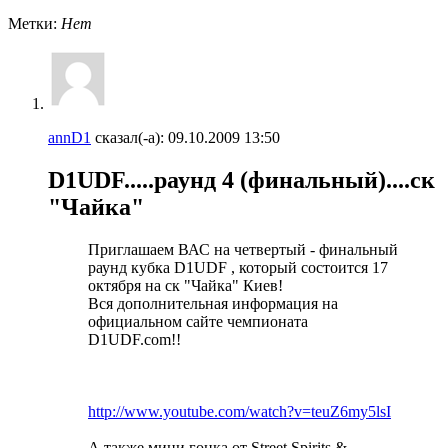
Метки:
Нет
annD1
сказал(-а):
09.10.2009
13:50
D1UDF.....раунд 4 (финальный)....ск
"Чайка"
Приглашаем ВАС на четвертый - финальный
раунд кубка D1UDF , который состоится 17
октября на ск "Чайка" Киев!
Вся дополнительная информация на
официальном сайте чемпионата
D1UDF.com!!
http://www.youtube.com/watch?v=teuZ6my5lsI
А также мини гонка от Street Spirits &