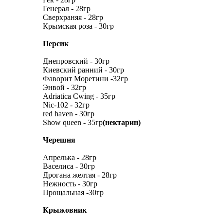
Генерал - 28гр
Сверхраняя - 28гр
Крымская роза - 30гр
Персик
Днепровский - 30гр
Киевский ранний - 30гр
Фаворит Моретини -32гр
Энвой - 32гр
Adriatica Cwing - 35гр
Nic-102 - 32гр
red haven - 30гр
Show queen - 35гр
(нектарин)
Черешня
Апрелька - 28гр
Васелиса - 30гр
Дрогана желтая - 28гр
Нежность - 30гр
Прощальная -30гр
Крыжовник