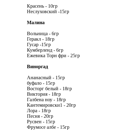
Красень - 10гр
Неслуховский -15гр
Малина
Вольница - 6гр
Геракл - 18гр
Гусар -15гр
Кумберленд - 6гр
Ежевика Торн фри - 25гр
Виноргад
Ананасный - 15гр
буфало - 15гр
Восторг белый - 18гр
Виктория - 18гр
Галбена ноу - 18гр
Кантемировски1 - 20гр
Лора - 18гр
Песня - 20гр
Русвен - 15гр
Фрумосе албе - 15гр