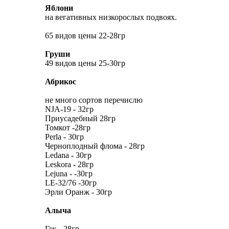
Яблони
на вегативных низкорослых подвоях.
65 видов цены 22-28гр
Груши
49 видов цены 25-30гр
Абрикос
не много сортов перечислю
NJA-19 - 32гр
Приусадебный 28гр
Томкот -28гр
Perla - 30гр
Черноплодный флома - 28гр
Ledana - 30гр
Leskora - 28гр
Lejuna - -30гр
LE-32/76 -30гр
Эрли Оранж - 30гр
Алыча
Гек - 28гр