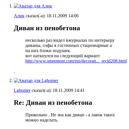
Алик
сказал(-а):
18.11.2009
14:06
Диван из пенобетона
несколько раз видел вжурналах по интерьеру
диваны, софы в гостинных стационарные а
на них блоки подушек.
вот наткнулся на следующий вариант
http://www.smremont.com/rus/decorati..._recid208.html
Lghomer
сказал(-а):
18.11.2009
14:41
Re: Диван из пенобетона
Прикольно
. Не зна как диван - а лавок таких
можно наделать.