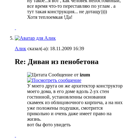
ну такое...я вот , как человек непостоянный,
все время что-то переставляю по углам . а
тут такая конструкция... не дотащу))))
Хотя теплоемкая !Да!
Алик
сказал(-а):
18.11.2009
16:39
Re: Диван из пенобетона
Сообщение от
izum
У моего друга он же архитектор конструктор
моего дома, в его доме вдоль 2-ух стен
гостинной, установленны основания
скамеек из облицовочного кирпича, а на них
уже положены подушки, смотрится
прикольно и очень даже имеет право на
жизнь.
вот бы фото увидеть