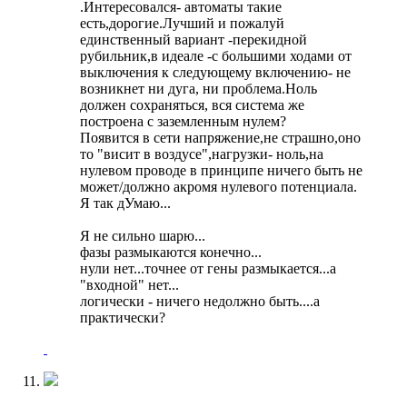
.Интересовался- автоматы такие
есть,дорогие.Лучший и пожалуй
единственный вариант -перекидной
рубильник,в идеале -с большими ходами от
выключения к следующему включению- не
возникнет ни дуга, ни проблема.Ноль
должен сохраняться, вся система же
построена с заземленным нулем?
Появится в сети напряжение,не страшно,оно
то "висит в воздусе",нагрузки- ноль,на
нулевом проводе в принципе ничего быть не
может/должно акромя нулевого потенциала.
Я так дУмаю...
Я не сильно шарю...
фазы размыкаются конечно...
нули нет...точнее от гены размыкается...а
"входной" нет...
логически - ничего недолжно быть....а
практически?