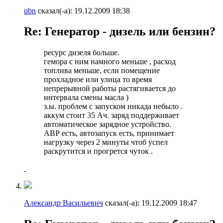
ubn
сказал(-а):
19.12.2009
18:38
Re: Генератор - дизель или бензин?
ресурс дизеля больше.
гемора с ним намного меньше , расход
топлива меньше, если помещение
прохладное или улица то время
непрерывной работы растягивается до
интервала смены масла )
з.ы. проблем с запуском никада небыло .
аккум стоит 35 Ач. заряд поддерживает
автоматическое зарядное устройство.
АВР есть, автозапуск есть, принимает
нагрузку через 2 минуты чтоб успел
раскрутится и прогрется чуток .
Александр Васильевич
сказал(-а):
19.12.2009
18:47