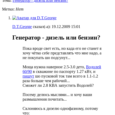
Тема:
Генератор - дизель или бензин?
Метки:
Нет
D.T.George
сказал(-а):
19.12.2009
15:01
Генератор - дизель или бензин?
Пока вроде свет есть, но када его не станет я
хочу чётко себе представлять что мне надо, а
не покупать шо подсунут...
Моща нужна наверное 2.5-3.0 дето,
Водолей
60/90
в скважине по паспорту 1.27 кВт, и
пишут
шо пусковой ток там всего в 1.1-1.2
раза больше чем рабочий...
Сможет ли 2.8 КВА запустить Водолей?
Посему делюсь мыслями... и хочу ваши
размышления почитать...
Склоняюсь к дизелю однофазному, потому
что: