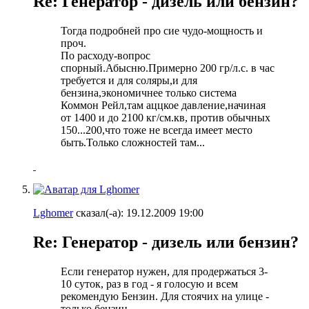
Re: Генератор - дизель или бензин?
Тогда подробней про сие чудо-мощность и
проч.
По расходу-вопрос
спорный.Абысню.Примерно 200 гр/л.с. в час
требуется и для соляры,и для
бензина,экономичнее только система
Коммон Рейл,там аццкое давление,начиная
от 1400 и до 2100 кг/см.кв, против обычных
150...200,что тоже не всегда имеет место
быть.Только сложностей там...
Lghomer
сказал(-а):
19.12.2009
19:00
Re: Генератор - дизель или бензин?
Если генератор нужен, для продержаться 3-
10 суток, раз в год - я голосую и всем
рекомендую Бензин. Для стоячих на улице -
только бензин.