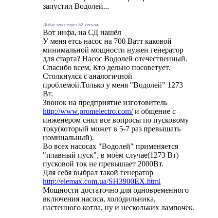
запустил Водолей...
Добавлено через 52 секунды
Вот инфа, на СД нашёл
У меня етсь насос на 700 Ватт каковой
минимальной мощности нужен генератор
для старта? Насос Водолей отечественный.
Спасибо всем, Кто дельно посоветует.
Столкнулся с аналогичной
проблемой.Только у меня "Водолей" 1273
Вт.
Звонок на предприятие изготовитель
http://www.promelectro.com/
и общение с
инженером снял все вопросы по пусковому
току(который может в 5-7 раз превышать
номинальный).
Во всех насосах "Водолей" применяется
"плавный пуск", в моём случае(1273 Вт)
пусковой ток не превышает 2000Вт.
Для себя выбрал такой генератор
http://elemax.com.ua/SH3900EX.html
Мощности достаточно для одновременного
включения насоса, холодильника,
настенного котла, ну и нескольких лампочек.