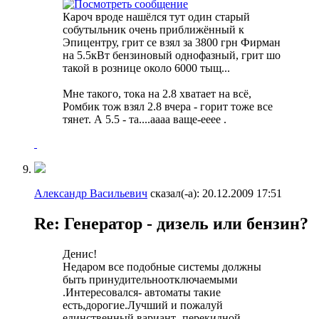
Кароч вроде нашёлся тут один старый
собутыльник очень приближённый к
Эпицентру, грит се взял за 3800 грн Фирман
на 5.5кВт бензиновый однофазный, грит шо
такой в рознице около 6000 тыщ...
Мне такого, тока на 2.8 хватает на всё,
Ромбик тож взял 2.8 вчера - горит тоже все
тянет. А 5.5 - та....аааа ваще-ееее
.
Александр Васильевич
сказал(-а):
20.12.2009
17:51
Re: Генератор - дизель или бензин?
Денис!
Недаром все подобные системы должны
быть принудительноотключаемыми
.Интересовался- автоматы такие
есть,дорогие.Лучший и пожалуй
единственный вариант -перекидной