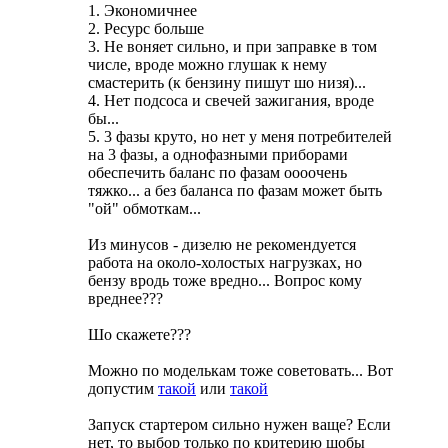
1. Экономичнее
2. Ресурс больше
3. Не воняет сильно, и при заправке в том
числе, вроде можно глушак к нему
смастерить (к бензину пишут шо низя)...
4. Нет подсоса и свечей зажигания, вроде
бы...
5. 3 фазы круто, но нет у меня потребителей
на 3 фазы, а однофазными приборами
обеспечить баланс по фазам оооочень
тяжко... а без баланса по фазам может быть
"ой" обмоткам...
Из минусов - дизелю не рекомендуется
работа на около-холостых нагрузках, но
бензу вродь тоже вредно... Вопрос кому
вреднее???
Шо скажете???
Можно по моделькам тоже советовать... Вот
допустим
такой
или
такой
Запуск стартером сильно нужен ваще? Если
нет, то выбор только по критерию шобы