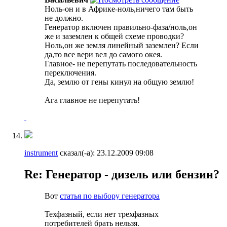
Ноль-он и в Африке-ноль,ничего там быть
не должно.
Генератор включен правильно-фаза/ноль,он
же и заземлен к общей схеме проводки?
Ноль,он же земля линейный заземлен? Если
да,то все вери вел до самого окея.
Главное- не перепутать последовательность
переключения.
Да, землю от гены кинул на общую землю!
Ага главное не перепутать!
instrument
сказал(-а):
23.12.2009
09:08
Re: Генератор - дизель или бензин?
Вот
статья по выбору генератора
Техфазный, если нет трехфазных
потребителей брать нельзя.