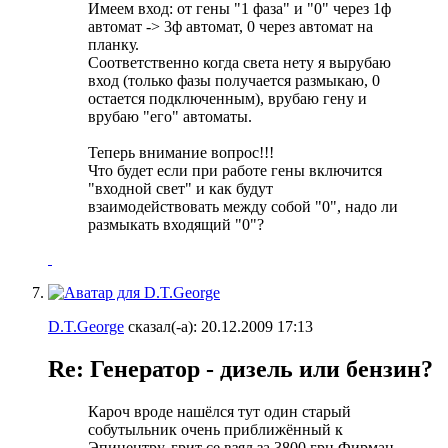
Имеем вход: от гены "1 фаза" и "0" через 1ф
автомат -> 3ф автомат, 0 через автомат на
планку.
Соответственно когда света нету я вырубаю
вход (только фазы получается размыкаю, 0
остается подключенным), врубаю гену и
врубаю "его" автоматы.
Теперь внимание вопрос!!!
Что будет если при работе гены включится
"входной свет" и как будут
взаимодействовать между собой "0", надо ли
размыкать входящий "0"?
D.T.George
сказал(-а):
20.12.2009
17:13
Re: Генератор - дизель или бензин?
Кароч вроде нашёлся тут один старый
собутыльник очень приближённый к
Эпицентру, грит се взял за 3800 грн Фирман