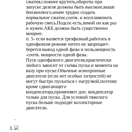
сжатия,сложнее крутить,обороты при
запуске дизеля должны быть высокие,выше
бензинового,иначе трудно создать
нормальное сжатие,соотв. и воспламенить
рабочую смесь.Подсос-есть,зимой он как раз
и нужен.АКБ должна быть существенно
мощнее.
п. 5- если валяется трехфазный,работать в
однофазном режиме ничто не запрещает-
берется вывод одной фазы и ноль,мощность
-соотв. мощности одной фазы.
Пуск однофазного двигателя,практически
любого зависит от схемы пуска и момента на
валу при пуске.Обычные асинхронные
двигатели (если нет особых хитростей) не
могут быстро пускаться с нагрузкой,поэтому
кроме сдвигающего
конденсатора,применяют доп. конденсатор
только для пуска. Для условий тяжелого
пуска больше подходят коллекторные
двигатели.