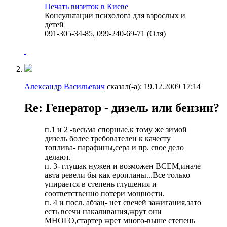
Печать визиток в Киеве
Консультации психолога для взрослых и
детей
091-305-34-85, 099-240-69-71 (Оля)
Александр Васильевич
сказал(-а):
19.12.2009
17:14
Re: Генератор - дизель или бензин?
п.1 и 2 -весьма спорные,к тому же зимой
дизель более требователен к качесту
топлива- парафины,сера и пр. свое дело
делают.
п. 3- глушак нужен и возможен ВСЕМ,иначе
авта ревели бы как еропланы...Все только
упирается в степень глушения и
соответственно потери мощности.
п. 4 и посл. абзац- нет свечей зажигания,зато
есть всечи накаливания,жрут они
МНОГО,стартер жрет много-выше степень