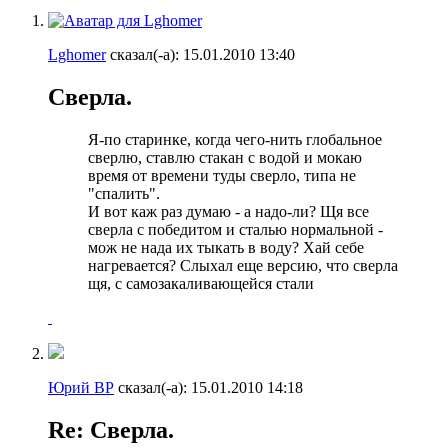
Lghomer
сказал(-а):
15.01.2010
13:40
Сверла.
Я-по старинке, когда чего-нить глобальное
сверлю, ставлю стакан с водой и мокаю
время от времени туды сверло, типа не
"спалить".
И вот каж раз думаю - а надо-ли? Щя все
сверла с победитом и сталью нормальной -
мож не нада их тыкать в воду? Хай себе
нагревается? Слыхал еще версию, что сверла
щя, с самозакаливающейся стали
Юрий ВР
сказал(-а):
15.01.2010
14:18
Re: Сверла.