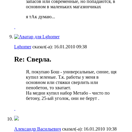
запасов или современные, но попадаются, в
основном в маленьких магазинчиках
я тАк думаю...
Lghomer
сказал(-а):
16.01.2010
09:38
Re: Сверла.
Я, покупаю Бош - универсальные, синие, щя
купил зеленые. Т.к. работы у меня в
основном или стяжки сверлить или
пенобетон, то хватает.
На медни купил набор Метабо - чисто по
бетону, 25-ый уголок, они не берут
.
Александр Васильевич
сказал(-а):
16.01.2010
10:38