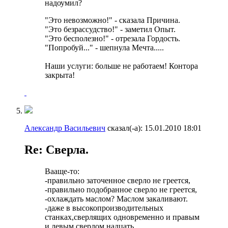
надоумил?
"Это невозможно!" - сказала Причина.
"Это безрассудство!" - заметил Опыт.
"Это бесполезно!" - отрезала Гордость.
"Попробуй..." - шепнула Мечта.....
Наши услуги: больше не работаем! Контора
закрыта!
Александр Васильевич
сказал(-а):
15.01.2010
18:01
Re: Сверла.
Вааще-то:
-правильно заточенное сверло не греется,
-правильно подобранное сверло не греется,
-охлаждать маслом? Маслом закаливают.
-даже в высокопроизводительных
станках,сверлящих одновременно и правым
и левым сверлом надцать