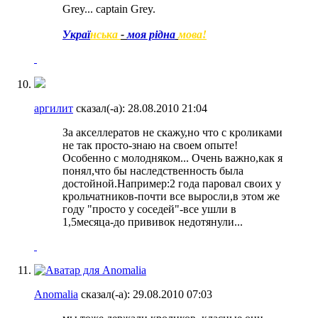
Grey... captain Grey.
Украї
нська
-
моя рідна
мова!
аргилит
сказал(-а):
28.08.2010
21:04
За акселлератов не скажу,но что с кроликами
не так просто-знаю на своем опыте!
Особенно с молодняком... Очень важно,как я
понял,что бы наследственность была
достойной.Например:2 года паровал своих у
крольчатников-почти все выросли,в этом же
году "просто у соседей"-все ушли в
1,5месяца-до прививок недотянули...
Anomalia
сказал(-а):
29.08.2010
07:03