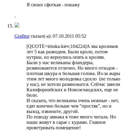
Я своих сфоткая - покажу
Grafitor
сказал(-а):
07.10.2011
05:52
[QUOTE=irisska-kiev;104224]А мы кроликов
лет 5 как разводим
. Были кроли, потом
нутрии, но вернулись опять к кролям.
Были у нас великаны фландеры,
розмножаются отлично. Но много отходов -
плотная шкура и большая голова. Из-за жары
этим лет много молодняка сдохло
(не только
у нас), не хотели размножатся. Сейчас завели
Калифорнийских и Новозеландских, еще не
били.
И сказать, что великаны очень нежные - нет,
едят конечно больше чем "простяк", но и
выход, извините, другой
.
По поводу амиака я тоже много читала. Но
наши живут в сарае с курами.
Главное
проветривать помещение!