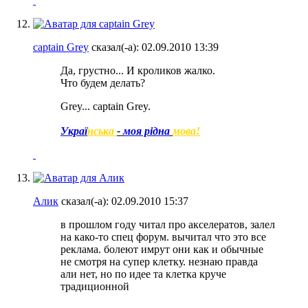
captain Grey
сказал(-а):
02.09.2010
13:39
Да, грустно... И кроликов жалко.
Что будем делать?
Grey... captain Grey.
Украї
нська
-
моя рідна
мова!
Алик
сказал(-а):
02.09.2010
15:37
в прошлом году читал про акселератов, залел
на како-то спец форум. вычитал что это все
реклама. болеют имрут они как и обычные
не смотря на супер клетку. незнаю правда
али нет, но по идее та клетка круче
традиционной