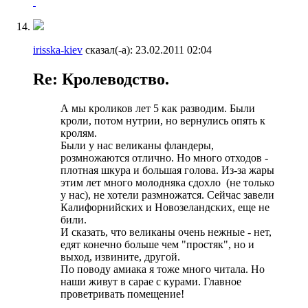
irisska-kiev
сказал(-а):
23.02.2011
02:04
Re: Кролеводство.
А мы кроликов лет 5 как разводим
. Были
кроли, потом нутрии, но вернулись опять к
кролям.
Были у нас великаны фландеры,
розмножаются отлично. Но много отходов -
плотная шкура и большая голова. Из-за жары
этим лет много молодняка сдохло
(не только
у нас), не хотели размножатся. Сейчас завели
Калифорнийских и Новозеландских, еще не
били.
И сказать, что великаны очень нежные - нет,
едят конечно больше чем "простяк", но и
выход, извините, другой
.
По поводу амиака я тоже много читала. Но
наши живут в сарае с курами.
Главное
проветривать помещение!