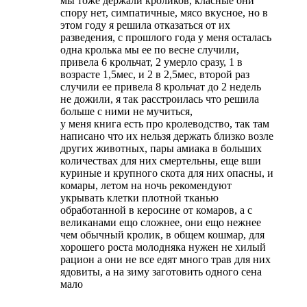
мы тоже держали кроликов, класные они
спору нет, симпатичные, мясо вкусное, но в
этом году я решила отказаться от их
разведения, с прошлого года у меня осталась
одна кролька мы ее по весне случили,
привела 6 крольчат, 2 умерло сразу, 1 в
возрасте 1,5мес, и 2 в 2,5мес, второй раз
случили ее привела 8 крольчат до 2 недель
не дожили, я так расстроилась что решила
больше с ними не мучиться,
у меня книга есть про кролеводство, так там
написано что их нельзя держать близко возле
других животных, пары амиака в больших
количествах для них смертельны, еще вши
куриные и крупного скота для них опасны, и
комары, летом на ночь рекомендуют
укрывать клетки плотной тканью
обработанной в керосине от комаров, а с
великанами ещо сложнее, они ещо нежнее
чем обычный кролик, в общем кошмар, для
хорошего роста молодняка нужен не хилый
рацион а они не все едят много трав для них
ядовиты, а на зиму заготовить одного сена
мало