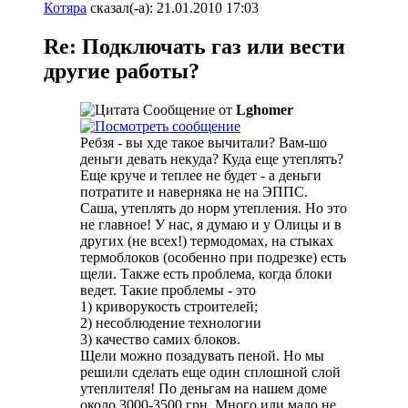
Котяра
сказал(-а):
21.01.2010
17:03
Re: Подключать газ или вести
другие работы?
Сообщение от
Lghomer
Ребзя - вы хде такое вычитали? Вам-шо
деньги девать некуда? Куда еще утеплять?
Еще круче и теплее не будет - а деньги
потратите и наверняка не на ЭППС.
Саша, утеплять до норм утепления. Но это
не главное! У нас, я думаю и у Олицы и в
других (не всех!) термодомах, на стыках
термоблоков (особенно при подрезке) есть
щели. Также есть проблема, когда блоки
ведет. Такие проблемы - это
1) криворукость строителей;
2) несоблюдение технологии
3) качество самих блоков.
Щели можно позадувать пеной. Но мы
решили сделать еще один сплошной слой
утеплителя! По деньгам на нашем доме
около 3000-3500 грн. Много или мало не