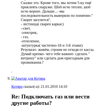
Сказки это. Кроме того, мы хотим 5-ку ещё
приклеять снаружи. Шоб исчо теплее, шоб
исчо вернее. Дальше...- мы
последовательность выверяли по понятию-"
Скорее заселится".
- лестница( сварен каркас)
--свет,
-электрик,
- газ,
-отопление,
-штуктурка( частично-1й и 3-й этажи)
Результат- живём, строим не отходя от кассы.
Думай крепко- чего тебе важнее- сделать "
витрину" или сделать дом пригодным для
проживания.?
Котяра
сказал(-а):
21.01.2010
14:10
Re: Подключать газ или вести
другие работы?