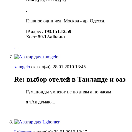
.
Главное один чел. Москва - др. Одесса.
IP адрес:
193.151.12.59
Хост:
59-12.alba.ua
xamgelo
сказал(-а):
28.01.2010
13:45
Re: выбор отелей в Таиланде и оаэ
Гуманоиды умнеют не по дням а по часам
я тАк думаю...
Lghomer
сказал(-а):
28.01.2010
13:47