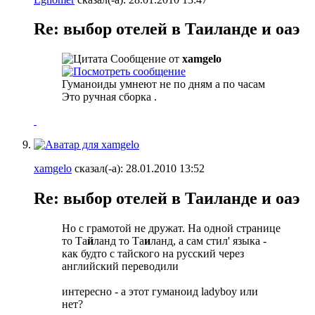
Re: выбор отелей в Таиланде и оаэ
Сообщение от
xamgelo
Гуманоиды умнеют не по дням а по часам
Это ручная сборка
.
xamgelo
сказал(-а):
28.01.2010
13:52
Re: выбор отелей в Таиланде и оаэ
Но с грамотой не дружат. На одной странице
то Tа
й
ланд то Tа
и
ланд, а сам стил' языка -
как будто с тайского на русский через
английский переводили
интересно - а этот гуманоид ladyboy или
нет?