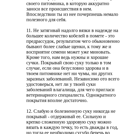
своего питомника, в которую аккуратно
заноси все происшествия в нем.
Впоследствии ты из нее почерпнешь немало
полезного для себя.
11. Не затягивай надолго вязки в надежде на
большее количество кобелей в помете - это
предрассудок, результатом чего обыкновенно
бывают более слабые щенки, к тому же и
восприятие семени может уже миновать.
Кроме того, нам ведь нужны и хорошие
сучки. Покрывай свою суку только в том
случае, если она безусловно здорова и в
твоем питомнике нет ни чумы, ни других
заразных заболеваний. Независимо ото всего
удостоверься, нет ли у твоей суки
заболеваний влагалища, для чего пригласи
ветеринарного специалиста. Однократного
покрытия вполне достаточно.
12. Слабую и болезненную суку никогда не
покрывай - отдерживай ее. Сильную и
крепко сложенную здоровую суку можно
вязать в каждую течку, то есть дважды в год,
но тогда ее необходимо сугубо беречь во