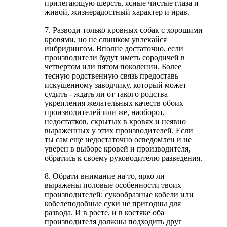
прилегающую шерсть, ясные чистые глаза и
живой, жизнерадостный характер и нрав.
7. Разводи только кровных собак с хорошими
кровями, но не слишком увлекайся
инбридингом. Вполне достаточно, если
производители будут иметь сородичей в
четвертом или пятом поколении. Более
тесную родственную связь предоставь
искушенному заводчику, который может
судить - ждать ли от такого родства
укрепления желательных качеств обоих
производителей или же, наоборот,
недостатков, скрытых в кровях и неявно
выраженных у этих производителей. Если
ты сам еще недостаточно осведомлен и не
уверен в выборе кровей и производителя,
обратись к своему руководителю разведения.
8. Обрати внимание на то, ярко ли
выражены половые особенности твоих
производителей: сукообразные кобели или
кобелеподобные суки не пригодны для
развода. И в росте, и в костяке оба
производителя должны подходить друг