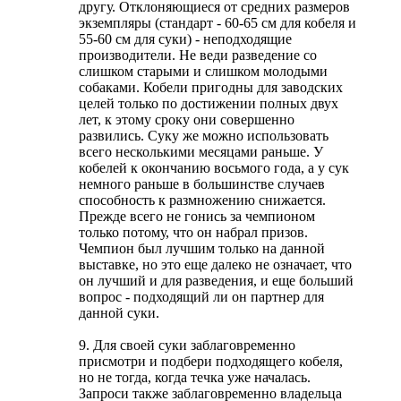
другу. Отклоняющиеся от средних размеров
экземпляры (стандарт - 60-65 см для кобеля и
55-60 см для суки) - неподходящие
производители. Не веди разведение со
слишком старыми и слишком молодыми
собаками. Кобели пригодны для заводских
целей только по достижении полных двух
лет, к этому сроку они совершенно
развились. Суку же можно использовать
всего несколькими месяцами раньше. У
кобелей к окончанию восьмого года, а у сук
немного раньше в большинстве случаев
способность к размножению снижается.
Прежде всего не гонись за чемпионом
только потому, что он набрал призов.
Чемпион был лучшим только на данной
выставке, но это еще далеко не означает, что
он лучший и для разведения, и еще больший
вопрос - подходящий ли он партнер для
данной суки.
9. Для своей суки заблаговременно
присмотри и подбери подходящего кобеля,
но не тогда, когда течка уже началась.
Запроси также заблаговременно владельца