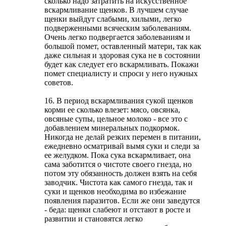
сколько надо затратить на искусственное
вскармливание щенков. В лучшем случае
щенки выйдут слабыми, хилыми, легко
подверженными всяческим заболеваниям.
Очень легко подвергается заболеваниям и
большой помет, оставленный матери, так как
даже сильная и здоровая сука не в состоянии
будет как следует его вскармливать. Покажи
помет специалисту и спроси у него нужных
советов.
16. В период вскармливания сукой щенков
корми ее сколько влезет: мясо, овсянка,
овсяные супы, цельное молоко - все это с
добавлением минеральных подкормок.
Никогда не делай резких перемен в питании,
ежедневно осматривай вымя суки и следи за
ее желудком. Пока сука вскармливает, она
сама заботится о чистоте своего гнезда, но
потом эту обязанность должен взять на себя
заводчик. Чистота как самого гнезда, так и
суки и щенков необходима во избежание
появления паразитов. Если же они заведутся
- беда: щенки слабеют и отстают в росте и
развитии и становятся легко