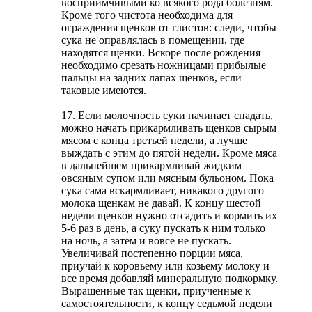
восприимчивыми ко всякого рода болезням.
Кроме того чистота необходима для
ограждения щенков от глистов: следи, чтобы
сука не оправлялась в помещении, где
находятся щенки. Вскоре после рождения
необходимо срезать ножницами прибылые
пальцы на задних лапах щенков, если
таковые имеются.
17. Если молочность суки начинает спадать,
можно начать прикармливать щенков сырым
мясом с конца третьей недели, а лучше
выждать с этим до пятой недели. Кроме мяса
в дальнейшем прикармливай жидким
овсяным супом или мясным бульоном. Пока
сука сама вскармливает, никакого другого
молока щенкам не давай. К концу шестой
недели щенков нужно отсадить и кормить их
5-6 раз в день, а суку пускать к ним только
на ночь, а затем и вовсе не пускать.
Увеличивай постепенно порции мяса,
приучай к коровьему или козьему молоку и
все время добавляй минеральную подкормку.
Выращенные так щенки, приученные к
самостоятельности, к концу седьмой недели