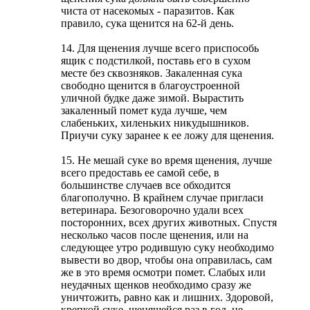
чиста от насекомых - паразитов. Как
правило, сука щенится на 62-й день.
14. Для щенения лучше всего приспособь
ящик с подстилкой, поставь его в сухом
месте без сквозняков. Закаленная сука
свободно щенится в благоустроенной
уличной будке даже зимой. Вырастить
закаленный помет куда лучше, чем
слабеньких, хиленьких никудышников.
Приучи суку заранее к ее ложу для щенения.
15. Не мешай суке во время щенения, лучше
всего предоставь ее самой себе, в
большинстве случаев все обходится
благополучно. В крайнем случае пригласи
ветеринара. Безоговорочно удали всех
посторонних, всех других животных. Спустя
несколько часов после щенения, или на
следующее утро родившую суку необходимо
вывести во двор, чтобы она оправилась, сам
же в это время осмотри помет. Слабых или
неудачных щенков необходимо сразу же
уничтожить, равно как и лишних. Здоровой,
крепкой суке, щенящейся раз в год, не