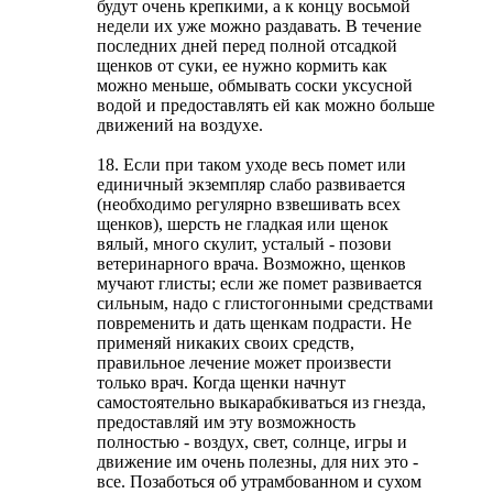
будут очень крепкими, а к концу восьмой
недели их уже можно раздавать. В течение
последних дней перед полной отсадкой
щенков от суки, ее нужно кормить как
можно меньше, обмывать соски уксусной
водой и предоставлять ей как можно больше
движений на воздухе.
18. Если при таком уходе весь помет или
единичный экземпляр слабо развивается
(необходимо регулярно взвешивать всех
щенков), шерсть не гладкая или щенок
вялый, много скулит, усталый - позови
ветеринарного врача. Возможно, щенков
мучают глисты; если же помет развивается
сильным, надо с глистогонными средствами
повременить и дать щенкам подрасти. Не
применяй никаких своих средств,
правильное лечение может произвести
только врач. Когда щенки начнут
самостоятельно выкарабкиваться из гнезда,
предоставляй им эту возможность
полностью - воздух, свет, солнце, игры и
движение им очень полезны, для них это -
все. Позаботься об утрамбованном и сухом