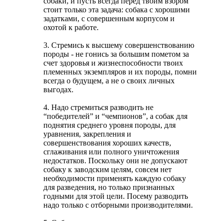
собаки, и пусть всегда перед твоим взором
стоит только эта задача: собака с хорошими
задатками, с совершенным корпусом и
охотой к работе.
3. Стремись к высшему совершенствованию
породы - не гонись за большим пометом за
счет здоровья и жизнеспособности твоих
племенных экземпляров и их породы, помни
всегда о будущем, а не о своих личных
выгодах.
4. Надо стремиться разводить не
“победителей” и “чемпионов”, а собак для
поднятия среднего уровня породы, для
уравнения, закрепления и
совершенствования хороших качеств,
сглаживания или полного уничтожения
недостатков. Поскольку они не допускают
собаку к заводским целям, совсем нет
необходимости применять каждую собаку
для разведения, но только признанных
годными для этой цели. Посему разводить
надо только с отборными производителями.