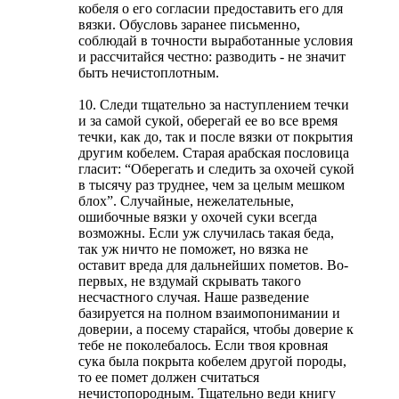
кобеля о его согласии предоставить его для
вязки. Обусловь заранее письменно,
соблюдай в точности выработанные условия
и рассчитайся честно: разводить - не значит
быть нечистоплотным.
10. Следи тщательно за наступлением течки
и за самой сукой, оберегай ее во все время
течки, как до, так и после вязки от покрытия
другим кобелем. Старая арабская пословица
гласит: “Оберегать и следить за охочей сукой
в тысячу раз труднее, чем за целым мешком
блох”. Случайные, нежелательные,
ошибочные вязки у охочей суки всегда
возможны. Если уж случилась такая беда,
так уж ничто не поможет, но вязка не
оставит вреда для дальнейших пометов. Во-
первых, не вздумай скрывать такого
несчастного случая. Наше разведение
базируется на полном взаимопонимании и
доверии, а посему старайся, чтобы доверие к
тебе не поколебалось. Если твоя кровная
сука была покрыта кобелем другой породы,
то ее помет должен считаться
нечистопородным. Тщательно веди книгу