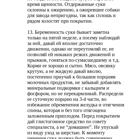
время щенности. Отдержанные суки
склонны к ожирению, а ожиревшие собаки
для завода непригодны, так как сплошь и
рядом холостят при покрытии.
13. Беременность суки бывает заметна
только на пятой неделе, а посему наблюдай
за ней, давай ей вполне достаточно
движении, однако не переутомляй ее, не
позволяй ей никаких резких движений и
прыжков, гоняться по-сумасшедшему и т.д.
Корми ее хорошо и сытно. Мясо, овсянку
крутую, а не жидкую давай вволю,
постепенно приучай к большим порциям
молочных продуктов, не забывай добавлять
минеральные подкормки с кальцием и
фосфором, но не перекармливай. Распредели
ее суточную порцию на 3-4 части, во
избежание обременения желудка и отягчения
спины, которая и без того отягощена
заложенным приплодом. Перед покрытием
дай глистогонное средство по совету
специалиста, а не “домашнее”. Не упускай
из виду уход за шерстью. К моменту
щенения сука должна быть совершенно