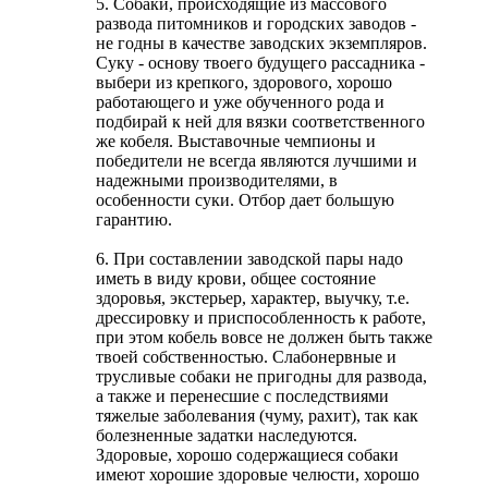
5. Собаки, происходящие из массового
развода питомников и городских заводов -
не годны в качестве заводских экземпляров.
Суку - основу твоего будущего рассадника -
выбери из крепкого, здорового, хорошо
работающего и уже обученного рода и
подбирай к ней для вязки соответственного
же кобеля. Выставочные чемпионы и
победители не всегда являются лучшими и
надежными производителями, в
особенности суки. Отбор дает большую
гарантию.
6. При составлении заводской пары надо
иметь в виду крови, общее состояние
здоровья, экстерьер, характер, выучку, т.е.
дрессировку и приспособленность к работе,
при этом кобель вовсе не должен быть также
твоей собственностью. Слабонервные и
трусливые собаки не пригодны для развода,
а также и перенесшие с последствиями
тяжелые заболевания (чуму, рахит), так как
болезненные задатки наследуются.
Здоровые, хорошо содержащиеся собаки
имеют хорошие здоровые челюсти, хорошо